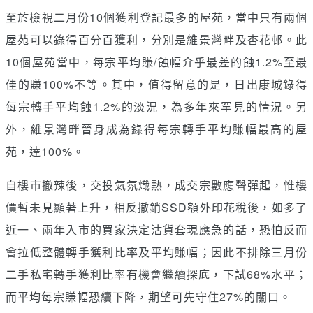
至於檢視二月份10個獲利登記最多的屋苑，當中只有兩個
屋苑可以錄得百分百獲利，分別是維景灣畔及杏花邨。此
10個屋苑當中，每宗平均賺/蝕幅介乎最差的蝕1.2%至最
佳的賺100%不等。其中，值得留意的是，日出康城錄得
每宗轉手平均蝕1.2%的淡況，為多年來罕見的情況。另
外，維景灣畔晉身成為錄得每宗轉手平均賺幅最高的屋
苑，達100%。
自樓市撤辣後，交投氣氛熾熱，成交宗數應聲彈起，惟樓
價暫未見顯著上升，相反撤銷SSD額外印花稅後，如多了
近一、兩年入市的買家決定沽貨套現應急的話，恐怕反而
會拉低整體轉手獲利比率及平均賺幅；因此不排除三月份
二手私宅轉手獲利比率有機會繼續探底，下試68%水平；
而平均每宗賺幅恐續下降，期望可先守住27%的關口。