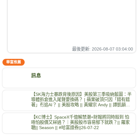
最後更新
:
2026-08-07 03:04:00
華富推薦
訊息
【SK海力士暴跌背後原因】美股第三季吸納藍圖：半
導體拆倉進入尾聲要換碼？ | 蘋果破頂只因「錯有錯
著」冇追AI？ || 美股攻略 || 黃耀宗 Andy || 譚凱韻
Wendy || 26-07-28
【KC博士】SpaceX千億解禁潮+財報將同時殺到 怕
唔怕股價又冧過？｜美股股市容易郁下就跌？|| 羅家
聰|| Season || #哈富證券||26-07-22