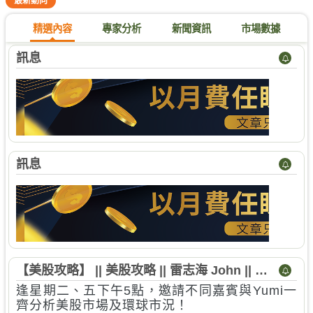
最新動向
精選內容
專家分析
新聞資訊
市場數據
訊息
訊息
【美股攻略】 || 美股攻略 || 雷志海 John || 譚
凱韻 Wendy || 2026-08-07
逢星期二、五下午5點，邀請不同嘉賓與Yumi一
齊分析美股市場及環球市況！