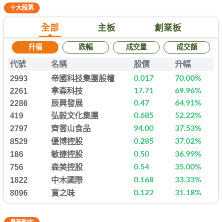
十大股票
全部
主板
創業板
升幅
跌幅
成交量
成交額
代號
名稱
股價
升幅
2993
帝國科技集團股權
0.017
70.00%
2261
拿森科技
17.71
69.96%
2286
辰興發展
0.47
64.91%
419
弘毅文化集團
0.685
52.22%
2797
齊雲山食品
94.00
37.53%
8529
優博控股
0.285
37.02%
186
敏捷控股
0.50
36.99%
756
森美控股
0.54
35.00%
1822
中木國際
0.168
33.33%
8096
賞之味
0.122
31.18%