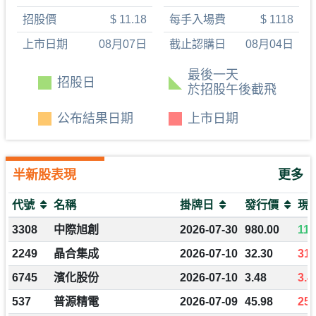
招股價
$
11.18
每手入場費
$
1118
上市日期
08
月
07
日
截止認購日
08
月
04
日
最後一天
招股日
於招股午後截飛
公布結果日期
上市日期
半新股表現
更多
代號
名稱
掛牌日
發行價
現
3308
中際旭創
2026-07-30
980.00
115
2249
晶合集成
2026-07-10
32.30
31.
6745
濱化股份
2026-07-10
3.48
3.4
537
普源精電
2026-07-09
45.98
25.