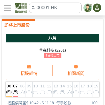
即將上市股份
八月
拿森科技
(
2261
)
1日後上市
招股詳情
相關新聞
06
07
08
09
10
11
12
13
14
15
16
17
18
19
(四)
(五)
(六)
(日)
(一)
(二)
(三)
(四)
(五)
(六)
(日)
(一)
(二)
(三)
招股價範圍
$
10.42
- $
11.18
每手股數
100