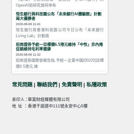
OpenAI前研究員阿申布
恒生銀行與科技園公布「未來銀行AI體驗館」計劃
兩大優勝者
2026-08-06 11:41
恒生銀行與香港科技園公司今日公布「未來銀行
Living Lab」計劃兩
招商證券予統一目標價6.5港元維持「中性」非內捲
促銷維持毛利率健康
2026-08-06 11:32
招商證券國際發報告指,予統一企業中國(00220)目標
價6.5港元,維
常見問題
|
聯絡我們
|
免責聲明
|
私隱政策
承印人：
華富財經媒體有限公司
地址：
香港干諾道中111號永安中心5樓