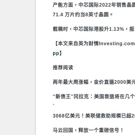
产能方面，中芯国际2022年销售晶
71.4 万片约当8英寸晶圆。
截稿时，中芯国际港股升1.13%，报1
【本文来自英为财情Investing.com
pp
】
推荐阅读
两年最大周涨幅，金价直逼2000
“新债王”冈拉克：美国衰退将在几
`
3068亿美元！美联储救助规模已超
马云回国，释放一个重磅信号！