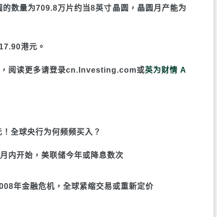
圆的数量为709.8万片约当8英寸晶圆，晶圆月产能为
7.90港元。
，阅读更多请登录cn.Investing.com或
英为财情 A
美元！全球央行为何频频买入？
个月内开始，美联储今年或降息数次
2008年金融危机，全球紧缩交易或重新定价