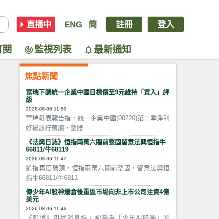
直播中
ENG
简
註冊
登入
訂閱
監視列表
最新通知
焦點新聞
富瑞下調統一企業中國目標價至9元維持「買入」評
級
2026-08-06 11:50
富瑞發表報告指，統一企業中國(00220)第二季淨利
好過該行預期，整體
《法興日誌》恒指兩萬六關前整固留意法興恒指牛
66811/牛68119
2026-08-06 11:47
道指再度破頂，恒指兩萬六關前整固，留意法興恒
指牛66811/牛6811
傳少年AI股神爆倉後重返市場向非上市公司注資4億
美元
2026-08-06 11:46
《彭博》引述消息指，被稱為「少年AI股神」的