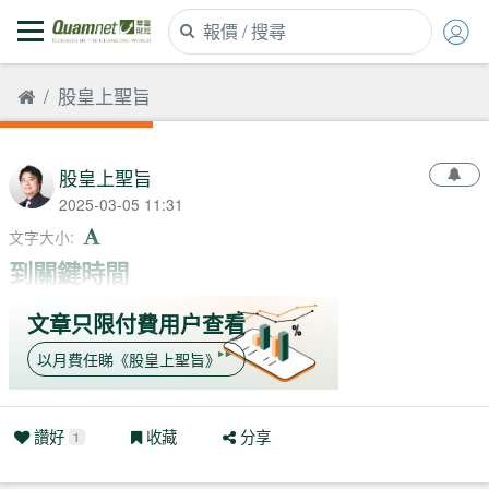
股皇上聖旨
股皇上聖旨
2025-03-05 11:31
文字大小
:
到關鍵時間
文章只限付費用户查看
以月費任睇
《
股皇上聖旨
》
讚好
收藏
分享
1