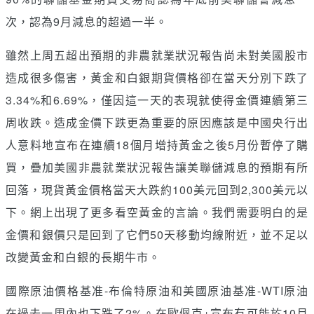
次，認為9月減息的超過一半。
雖然上周五超出預期的非農就業狀況報告尚未對美國股市
造成很多傷害，黃金和白銀期貨價格卻在當天分別下跌了
3.34%和6.69%，僅因這一天的表現就使得金價連續第三
周收跌。造成金價下跌更為重要的原因應該是中國央行出
人意料地宣布在連續18個月增持黃金之後5月份暫停了購
買，疊加美國非農就業狀況報告讓美聯儲減息的預期有所
回落，現貨黃金價格當天大跌約100美元回到2,300美元以
下。網上出現了更多看空黃金的言論。我們需要明白的是
金價和銀價只是回到了它們50天移動均線附近，並不足以
改變黃金和白銀的長期牛市。
國際原油價格基准-布倫特原油和美國原油基准-WTI原油
在過去一周內也下跌了2%。在歐佩克+宣布有可能於10月