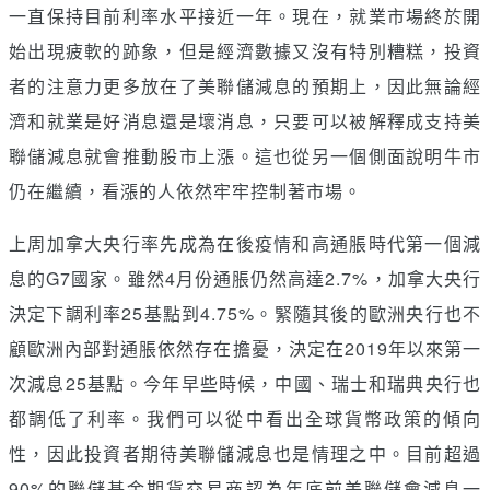
一直保持目前利率水平接近一年。現在，就業市場終於開
始出現疲軟的跡象，但是經濟數據又沒有特別糟糕，投資
者的注意力更多放在了美聯儲減息的預期上，因此無論經
濟和就業是好消息還是壞消息，只要可以被解釋成支持美
聯儲減息就會推動股市上漲。這也從另一個側面說明牛市
仍在繼續，看漲的人依然牢牢控制著市場。
上周加拿大央行率先成為在後疫情和高通脹時代第一個減
息的G7國家。雖然4月份通脹仍然高達2.7%，加拿大央行
決定下調利率25基點到4.75%。緊隨其後的歐洲央行也不
顧歐洲內部對通脹依然存在擔憂，決定在2019年以來第一
次減息25基點。今年早些時候，中國、瑞士和瑞典央行也
都調低了利率。我們可以從中看出全球貨幣政策的傾向
性，因此投資者期待美聯儲減息也是情理之中。目前超過
90%的聯儲基金期貨交易商認為年底前美聯儲會減息一