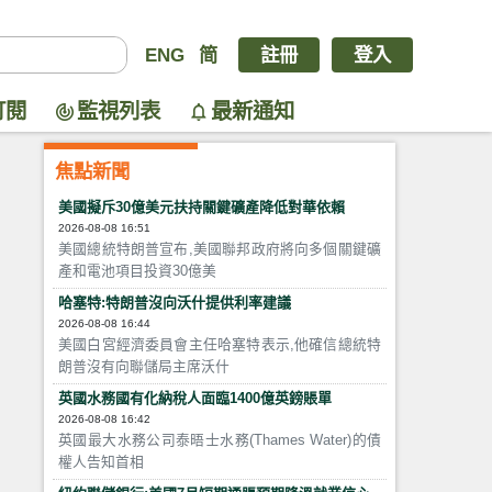
ENG
简
註冊
登入
訂閱
監視列表
最新通知
焦點新聞
美國擬斥30億美元扶持關鍵礦產降低對華依賴
2026-08-08 16:51
美國總統特朗普宣布,美國聯邦政府將向多個關鍵礦
產和電池項目投資30億美
哈塞特:特朗普沒向沃什提供利率建議
2026-08-08 16:44
美國白宮經濟委員會主任哈塞特表示,他確信總統特
朗普沒有向聯儲局主席沃什
英國水務國有化納稅人面臨1400億英鎊賬單
2026-08-08 16:42
英國最大水務公司泰晤士水務(Thames Water)的債
權人告知首相