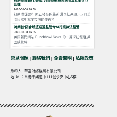
紐約聯儲銀行:美國7月短期通脹預期降溫就業信心
回暖
2026-08-08 16:39
紐約聯儲銀行周五發布的最新調查結果顯示,7月美
國民眾對就業市場的整體預
特朗普:國會希望通過監管令AI行業無法經營
2026-08-08 16:35
美國新聞網站 Punchbowl News 的一篇採訪報道,美
國總統特
常見問題
|
聯絡我們
|
免責聲明
|
私隱政策
承印人：
華富財經媒體有限公司
地址：
香港干諾道中111號永安中心5樓