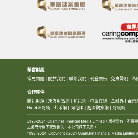
華富財經
常見問題
|
關於我們
|
聯絡我們
|
刊登廣告
|
免責聲明
|
私
合作夥伴
騰訊財經
|
東方財富網
|
和訊網
|
中金在線
|
金融界
|
全景
Hinet理財網
|
七禾網
|
同花順
|
經濟觀察網
|
財股網
1998-2024, Quam.net Financial Media Limited
之處而令閣下蒙受損失，本公司概不負責。
1998-2024,
Copyright ©2024 Quam.net Financial Media Limited and