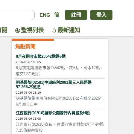
ENG
简
註冊
登入
訂閱
監視列表
最新通知
焦點新聞
8月夜期收市報25542點跌6點
2026-08-07 03:05
8月夜期期指收市報25542點，跌6點，高水12點，
成交12716張；
明基醫院(02581)中期純利2081萬元人民幣跌
57.26%不派息
2026-08-06 23:10
明基醫院集團股份有限公司(02581)公布截至2026年
6月30日止中
江西銀行(01916)擬非公開發行內資股及H股
2026-08-06 23:08
江西銀行(01916)宣布，建議向特定對象發行不超過
7.15億股內資股