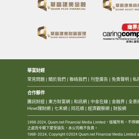
華富財經
常見問題
|
關於我們
|
聯絡我們
|
刊登廣告
|
免責聲明
|
私
合作夥伴
騰訊財經
|
東方財富網
|
和訊網
|
中金在線
|
金融界
|
全景
Hinet理財網
|
七禾網
|
同花順
|
經濟觀察網
|
財股網
1998-2024, Quam.net Financial Media Limited
之處而令閣下蒙受損失，本公司概不負責。
1998-2024,
Copyright ©2024 Quam.net Financial Media Limited and