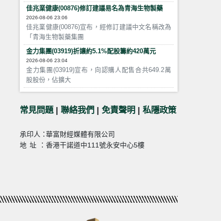
佳兆業健康(00876)修訂建議易名為青海生物製藥
2026-08-06 23:06
佳兆業健康(00876)宣布，經修訂建議中文名稱改為
「青海生物製藥集團
金力集團(03919)折讓約5.1%配股籌約420萬元
2026-08-06 23:04
金力集團(03919)宣布，向認購人配售合共649.2萬
股股份，佔擴大
常見問題
|
聯絡我們
|
免責聲明
|
私隱政策
承印人：
華富財經媒體有限公司
地址：
香港干諾道中111號永安中心5樓