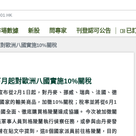
市場數據
新股
問專家
刊登認可公告
已
對歐洲八國實施10%關稅
月起對歐洲八國實施10%關稅
宣布從2月1日起，對丹麥、挪威、瑞典、法國、德
國家的輸美商品，加徵10%關稅；稅率並將從6月1
美國全面、徹底購買格陵蘭達成協議。 今次被加徵關
派軍事人員到格陵蘭執行偵察任務，或參與由丹麥發
普在貼文中提到，這8個國家派員前往格陵蘭，目的