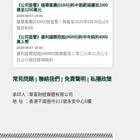
《公司盈警》植華集團(01842)料中期虧損擴至1000
萬至1200萬元
2026-08-07 16:46
植華集團(01842)發盈警，與截至2025年6月30日止6
個月約85
《公司盈警》康利國際控股(06890)料半年純利4000
萬人幣
2026-08-07 16:44
康利國際控股(06890)預期截至二零二六年六月三十
日止六個月錄得純利
常見問題
|
聯絡我們
|
免責聲明
|
私隱政策
承印人：
華富財經媒體有限公司
地址：
香港干諾道中111號永安中心5樓