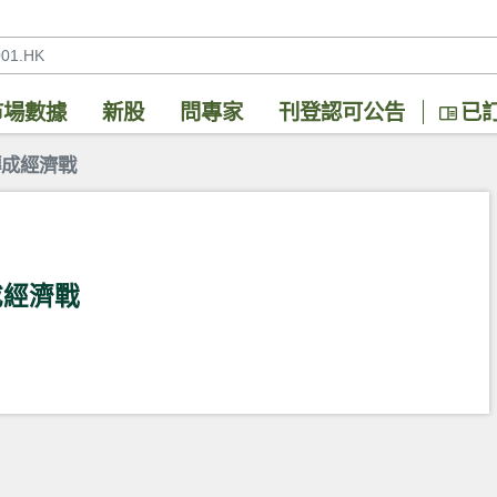
市場數據
新股
問專家
刊登認可公告
已
轉成經濟戰
成經濟戰