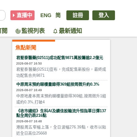
直播中
ENG
简
註冊
登入
訂閱
監視列表
最新通知
焦點新聞
君聖泰醫藥(02511)成功配售9871萬股籌逾2.2億元
2026-08-07 16:50
君聖泰醫藥(02511)宣布，完成配售新股份，最終成
功配售合共9871
中原周末預約睇樓量錄得369組按周微升約0.3%
2026-08-07 16:49
中原地產本周末預約睇樓量錄得369組,按周微升1組
或約0.3%,打破4
《收市總結》生科AI及績佳股輪流升恒指單日彈137
點全周仍跌216點
2026-08-07 16:48
港股周五窄幅上落，全日波幅276.39點，收市以貼
近全日高位25668