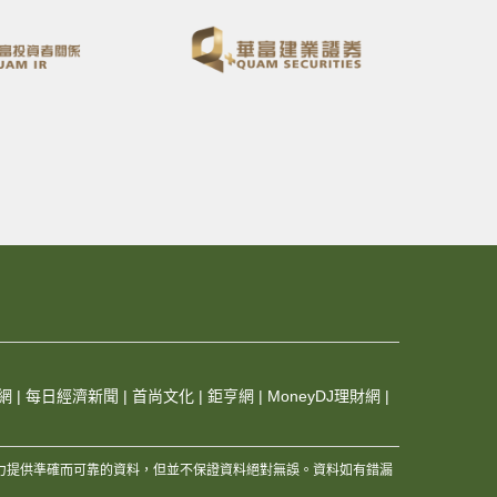
網
|
每日經濟新聞
|
首尚文化
|
鉅亨網
|
MoneyDJ理財網
|
，及其夥伴和資訊供應商，竭力提供準確而可靠的資料，但並不保證資料絕對無誤。資料如有錯漏