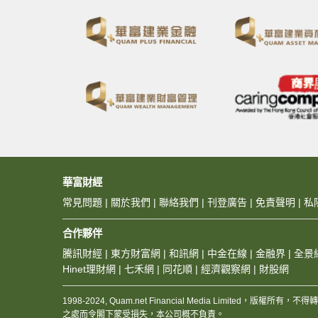
華富財經
常見問題
|
關於我們
|
聯絡我們
|
刊登廣告
|
免責聲明
|
私
合作夥伴
騰訊財經
|
東方財富網
|
和訊網
|
中金在線
|
金融界
|
全景
Hinet理財網
|
七禾網
|
同花順
|
經濟觀察網
|
財股網
1998-2024, Quam.net Financial Media Limited
之處而令閣下蒙受損失，本公司概不負責。