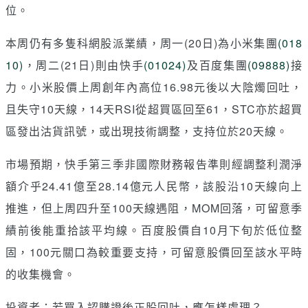
位。
本周仍有多隻科網股派業績，周一(20日)為小米集團
(018
10)
，周二(21日)則由快手
(01024)
及百度集團
(09888)
接
力。小米股價上周創年內高位16.98元後以大陰燭回吐，
且失守10天線，14天RSI從超買區回至61，STC亦於超買
區發出沽貨訊號，或出現技術調整，支持位於20天線。
市場預期，快手第三季非國際財務報告準則經調整利潤淨
額介乎24.41億至28.14億元人民幣，該股沿10天線向上
推進，但上周四升至100天線遇阻，MOM回落，可留意季
績前後能重拾該平均線。百度股價自10月下旬於低位整
固，100元關口為較重要支持，可留意股價回至該水平時
的收集機會。
投資者：若買入認購證後正股回吐，應怎樣處理？