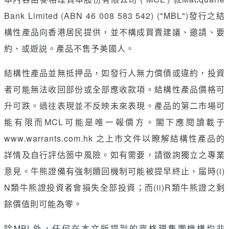
Bank Limited (ABN 46 008 583 542) ("MBL")發行之結
構性產品向香港居民提供，並不構成買賣建議、邀請、要
約、或遊説。產品不售予美國人。
結構性產品並無抵押品，如發行人無力償債或違約，投資
者可能無法收回部份或全部應收款項。結構性產品價格可
升可跌。過往表現並不反映未來表現。產品的第二市場可
能有限而MCL可能是唯一報價方。閣下應閱讀載于
www.warrants.com.hk 之上市文件以瞭解結構性產品的
詳情及自行評估箇中風險。如有需要，請徵詢獨立之專業
意見。牛熊證備有強制贖回機制可能被提早終止，届時(i)
N類牛熊證投資者會損失全部投資；而(ii)R類牛熊證之剩
餘價值則可能為零。
除MBL外，任何在本文所提到的麥格理集團機構均非