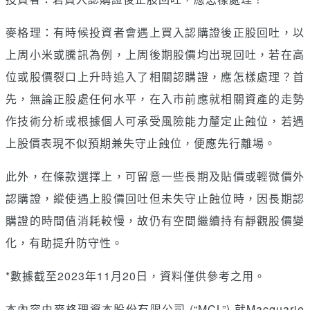
麥格理：有時候投資者會遇上買入認購證後正股回吐，以
上周小米或騰訊為例，上周後期股價均出現回吐，若在高
位或股價裂口上升時追入了相關認購證，應怎樣處理？首
先，無論正股處任何水平，在入市前應就相關資產的走勢
作技術分析或根據個人可承受風險能力釐定止蝕位，若遇
上股價表現不似預期兼失守止蝕位，便應先行離場。
此外，在條款選擇上，可留意一些長期及貼價或輕微價外
認購證，縱使遇上股價回吐但未失守止蝕位時，因長期認
購證的時間值消耗較慢，故仍有空間繼續持有靜觀股價變
化，有助提升防守性。
*數據截至2023年11月20日，資料僅供參考之用。
本內容由麥格理資本股份有限公司 (“MCL”) 就Macquarie