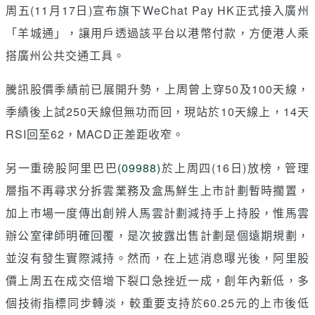
周五(11月17日)宣布旗下WeChat Pay HK正式接入廣州
「羊城通」，讓用戶透過該平台以港幣付款，方便港人乘
搭廣州公共交通工具。
騰訊股價季績前已展開升勢，上周曾上穿50及100天線，
季績後上試250天線但無功而回，現站於10天線上，14天
RSI回至62，MACD正差距收窄。
另一重磅股阿里巴巴
(09988)
於上周四(16日)放榜，管理
層指不再尋求分拆雲業務及盒馬鮮生上市計劃暫時擱置，
加上市場一度傳出創辨人馬雲計劃減持手上持股，惟馬雲
辦公室律師明確回覆，是次披露出售計劃是個遠期規劃，
並沒有發生實際減持。然而，在上述消息曝光後，阿里股
價上周五在成交倍增下裂口急挫近一成，創年內新低，多
個技術指標同步轉淡，較重要支持於60.25元的上市後低