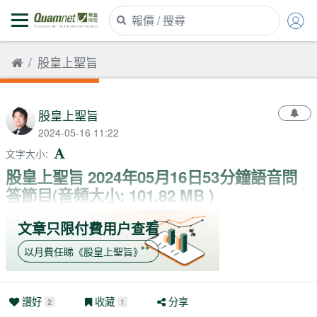
股皇上聖旨
股皇上聖旨
2024-05-16 11:22
文字大小
:
股皇上聖旨 2024年05月16日53分鐘語音問
答節目(音頻大小: 101.82 MB )
文章只限付費用户查看
以月費任睇
《
股皇上聖旨
》
讚好
收藏
分享
2
1