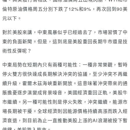
倫特原油價格周五分別下跌了12%和9%，再次回到90美
元以下。
對於美股來講，中東風暴似乎已經過去了，市場習慣了中
東的負面新聞。但是，這到底是美股重回長期牛市還是技
術性反彈呢？
中東局勢在短期內只有兩種可能性：一種非常樂觀，暫時
停火雙方很快達成長期解決沖突的協議，至少沖突不再繼
續升級，霍爾木茲海峽重新開放。這意味著沖突帶來的通
脹擔憂逐步演變成背景噪音，美國經濟重回正軌，美股牛
市繼續。另一種可能性則是停火失敗，沖突繼續，能源市
場長期被干擾。全球經濟則因能源價格持續高漲而跌入經
濟衰退，到目前為止一直推動美股上漲的AI浪潮被按下暫
停鍵，美股跌入熊市。