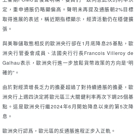
定，重申通脹仍略顯偏高。聲明未再提及通脹朝2%目標
取得進展的表述，稱近期指標顯示，經濟活動仍在穩健擴
張。
與美聯儲取態相反的歐洲央行卻在1月底降息25基點，歐
洲央行管委會成員、法國央行行長Francois Villeroy de
Galhau表示，歐洲央行進一步放鬆貨幣政策的方向是“明
確的”。
由於對經濟增長乏力的擔憂超過了對持續通脹的擔憂，歐
洲央行上週四決定將歐元區三大關鍵利率再次下調25個基
點。這是歐洲央行繼2024年6月開始降息以來的第5次降
息。
歐洲央行認爲，歐元區的反通脹進程正步入正軌。