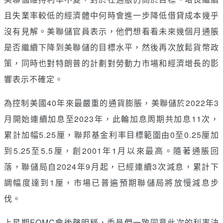
且失業率較低的經濟體中何時會進一步降低借貸成本幾乎
沒有見解。美聯儲官員表示，他們想看看未來幾個月通脹
是否繼續下降到美聯儲的目標水平，然後再次放鬆貨幣政
策，同時也對特朗普的計劃對勞動力市場和經濟增長的影
響表示不確定。
為控制美國40年來最嚴重的通貨膨脹，美聯儲於2022年3
月開始連續加息至2023年，此輪加息周期共加息11次，
累計加幅5.25厘，聯邦基金利率目標範圍由0至0.25厘加
到5.25至5.5厘，創2001年1月以來最高。隨著通脹回
落，聯儲局自2024年9月起，已經連續3次減息，累計下
調幅度達到1厘，市場已普遍預期聯儲局將放慢減息步
伐。
上星期FOMC會後聲明稱，委員們一致同意此次的利率決