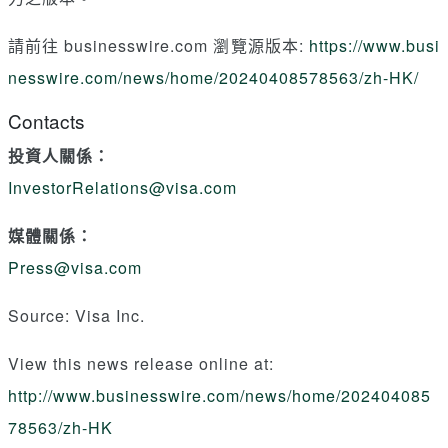
請前往 businesswire.com 瀏覽源版本:
https://www.busi
nesswire.com/news/home/20240408578563/zh-HK/
Contacts
投資人關係：
InvestorRelations@visa.com
媒體關係：
Press@visa.com
Source: Visa Inc.
View this news release online at:
http://www.businesswire.com/news/home/202404085
78563/zh-HK