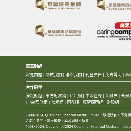
華富財經
常見問題
|
關於我們
|
聯絡我們
|
刊登廣告
|
免責聲明
|
私
合作夥伴
騰訊財經
|
東方財富網
|
和訊網
|
中金在線
|
金融界
|
全景
Hinet理財網
|
七禾網
|
同花順
|
經濟觀察網
|
財股網
1998-2024, Quam.net Financial Media Limited
之處而令閣下蒙受損失，本公司概不負責。
1998-2024,
Copyright ©2024 Quam.net Financial Media Limited and