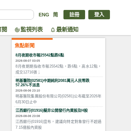
ENG
简
註冊
登入
訂閱
監視列表
最新通知
焦點新聞
8月夜期收市報25542點跌6點
2026-08-07 03:05
8月夜期期指收市報25542點，跌6點，高水12點，
成交12716張；
明基醫院(02581)中期純利2081萬元人民幣跌
57.26%不派息
2026-08-06 23:10
明基醫院集團股份有限公司(02581)公布截至2026年
6月30日止中
江西銀行(01916)擬非公開發行內資股及H股
2026-08-06 23:08
江西銀行(01916)宣布，建議向特定對象發行不超過
7.15億股內資股