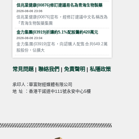
佳兆業健康(00876)修訂建議易名為青海生物製藥
2026-08-06 23:06
佳兆業健康(00876)宣布，經修訂建議中文名稱改為
「青海生物製藥集團
金力集團(03919)折讓約5.1%配股籌約420萬元
2026-08-06 23:04
金力集團(03919)宣布，向認購人配售合共649.2萬
股股份，佔擴大
常見問題
|
聯絡我們
|
免責聲明
|
私隱政策
承印人：
華富財經媒體有限公司
地址：
香港干諾道中111號永安中心5樓