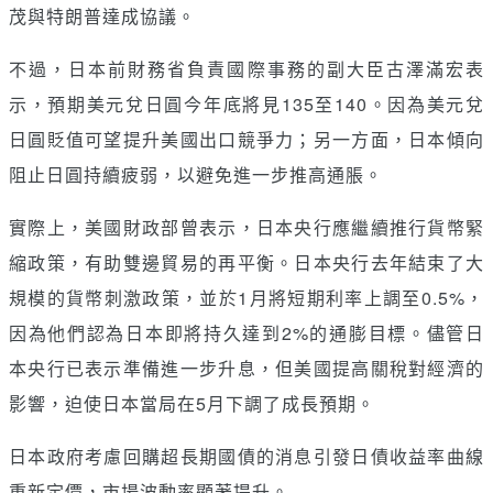
茂與特朗普達成協議。
不過，日本前財務省負責國際事務的副大臣古澤滿宏表
示，預期美元兌日圓今年底將見135至140。因為美元兌
日圓貶值可望提升美國出口競爭力；另一方面，日本傾向
阻止日圓持續疲弱，以避免進一步推高通脹。
實際上，美國財政部曾表示，日本央行應繼續推行貨幣緊
縮政策，有助雙邊貿易的再平衡。日本央行去年結束了大
規模的貨幣刺激政策，並於1月將短期利率上調至0.5%，
因為他們認為日本即將持久達到2%的通膨目標。儘管日
本央行已表示準備進一步升息，但美國提高關稅對經濟的
影響，迫使日本當局在5月下調了成長預期。
日本政府考慮回購超長期國債的消息引發日債收益率曲線
重新定價，市場波動率顯著提升。