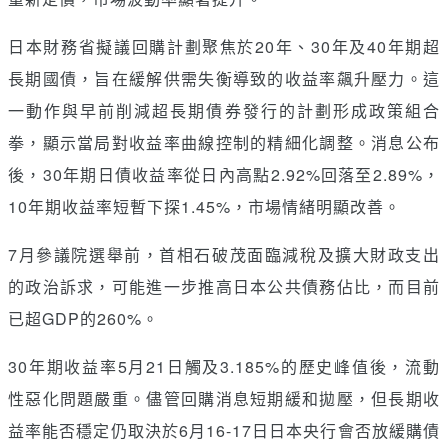
日本財務省擬議回購計劃聚焦於20年、30年及40年期超
長期國債，旨在緩解供需失衡導致的收益率飆升壓力。這
一動作與早前削減超長期債券發行的計劃形成政策組合
拳，顯示當局對收益率曲線控制的精細化調整。消息公布
後，30年期日債收益率從日內高點2.92%回落至2.89%，
10年期收益率短暫下探1.45%，市場情緒明顯改善。
7月參議院選舉前，首相石破茂面臨減稅及擴大財政支出
的政治訴求，可能進一步推高日本公共債務佔比，而目前
已超GDP的260%。
30年期收益率5月21日觸及3.185%的歷史峰值後，流動
性惡化問題嚴重。儘管回購消息短期緩和拋壓，但長期收
益率能否穩定仍取決於6月16-17日日本央行會否放緩購債