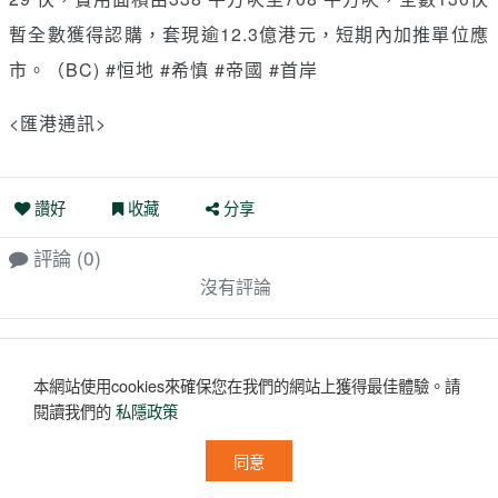
暫全數獲得認購，套現逾12.3億港元，短期內加推單位應
市。（BC) #恒地 #希慎 #帝國 #首岸
<匯港通訊>
讚好
收藏
分享
評論
(0)
沒有評論
本網站使用cookies來確保您在我們的網站上獲得最佳體驗。
請
閱讀我們的
私隱政策
同意