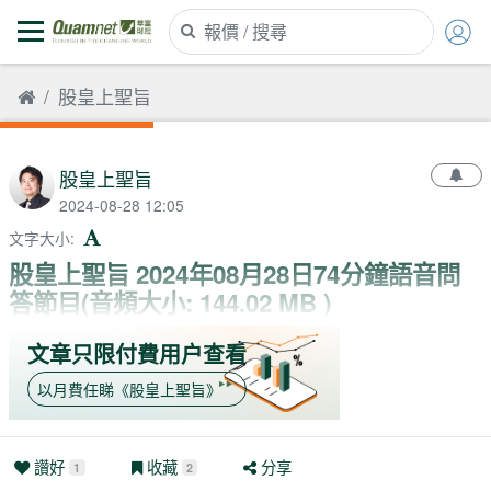
股皇上聖旨
股皇上聖旨
2024-08-28 12:05
文字大小
:
股皇上聖旨 2024年08月28日74分鐘語音問
答節目(音頻大小: 144.02 MB )
文章只限付費用户查看
以月費任睇
《
股皇上聖旨
》
讚好
收藏
分享
1
2