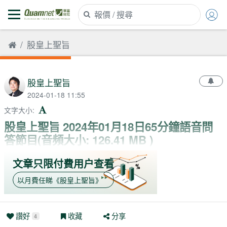
股皇上聖旨
股皇上聖旨
2024-01-18 11:55
文字大小
:
股皇上聖旨 2024年01月18日65分鐘語音問
答節目(音頻大小: 126.41 MB )
文章只限付費用户查看
以月費任睇
《
股皇上聖旨
》
讚好
收藏
分享
4