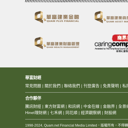
華富財經
常見問題
|
關於我們
|
聯絡我們
|
刊登廣告
|
免責聲明
|
私
合作夥伴
騰訊財經
|
東方財富網
|
和訊網
|
中金在線
|
金融界
|
全景
Hinet理財網
|
七禾網
|
同花順
|
經濟觀察網
|
財股網
1998-2024, Quam.net Financial Media Limited