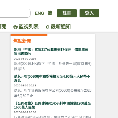
ENG
简
註冊
登入
訂閱
監視列表
最新通知
焦點新聞
新地「芊御」累售317伙套現逾17億元 價單單位
售出逾95%
2026-08-09 20:16
新地(00016.HK)旗下「芊御」於過去一周(8月3-9日)
錄得18
愛芯元智(00600)中期虧損擴大至4.93億元人民幣不
派息
2026-08-09 20:13
愛芯元智半導體股份有限公司(00600)公布截至2026
年6月30日止
《公司盈警》巨匠建設(01459)料中期轉蝕1200萬至
1600萬人民幣
2026-08-09 20:06
巨匠建設(01459)發盈警，預計截至2026年6月30日