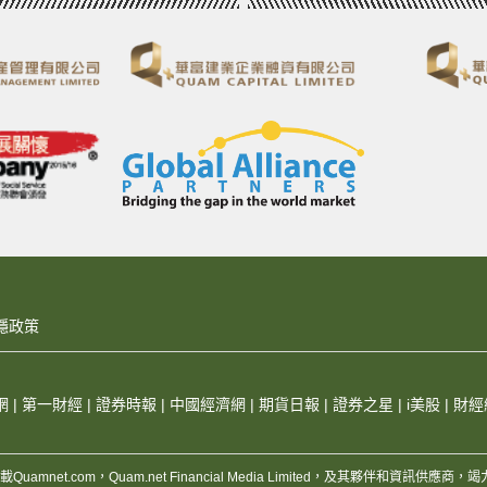
隱政策
網
|
第一財經
|
證券時報
|
中國經濟網
|
期貨日報
|
證券之星
|
i美股
|
財經
，版權所有，不得轉載Quamnet.com，Quam.net Financial Media Limited