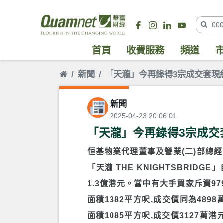
首頁
收費服務
頻道
新聞
「天瀧」今再錄得3宗成交套現約
新聞
2025-04-23 20:06:01
「天瀧」今再錄得3宗成交套
恒基物業代理董事及營業(二)部總經理韓
「天瀧 THE KNIGHTSBRID
1.3億港元。當中有大手買家斥資97
面積1382平方呎,成交價同為4898
面積1085平方呎,成交價3127萬港