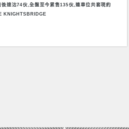
售後速沽74伙,全盤至今累售135伙,連車位共套現約
E KNIGHTSBRIDGE