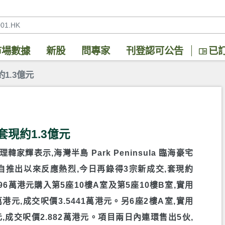
市場數據
新股
問專家
刊登認可公告
已
1.3億元
現約1.3億元
家輝表示,海灣半島 Park Peninsula 臨海豪宅
GE」自推出以來反應熱烈,今日再錄得3宗新成交,套現約
96萬港元購入第5座10樓A室及第5座10樓B室,實用
萬港元,成交呎價3.5441萬港元。另6座2樓A室,實用
元,成交呎價2.882萬港元。項目兩日內連環售出5伙,