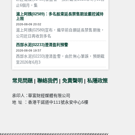
止6個月，集
滬上阿姨(02589)：多名股東延長禁售期並嚴控減持
上限
2026-08-09 20:02
滬上阿姨(02589)宣布，繼早前自願延長禁售期後，
公司近日再收到多名
西部水泥(02233)澄清盈利預警
2026-08-09 19:57
西部水泥(02233)澄清盈警，由於無心筆誤，預期截
至2026年6月3
常見問題
|
聯絡我們
|
免責聲明
|
私隱政策
承印人：
華富財經媒體有限公司
地址：
香港干諾道中111號永安中心5樓