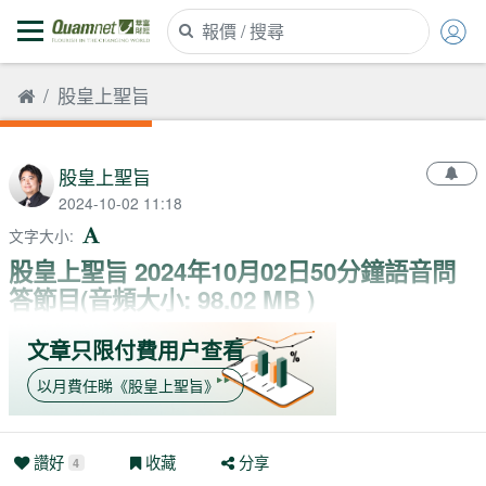
股皇上聖旨
股皇上聖旨
2024-10-02 11:18
文字大小
:
股皇上聖旨 2024年10月02日50分鐘語音問
答節目(音頻大小: 98.02 MB )
文章只限付費用户查看
以月費任睇
《
股皇上聖旨
》
讚好
收藏
分享
4