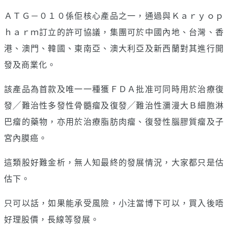
ＡＴＧ－０１０係佢核心產品之一，通過與Ｋａｒｙｏｐ
ｈａｒｍ訂立的許可協議，集團可於中國內地、台灣、香
港、澳門、韓國、東南亞、澳大利亞及新西蘭對其進行開
發及商業化。
該產品為首款及唯一一種獲ＦＤＡ批准可同時用於治療復
發╱難治性多發性骨髓瘤及復發╱難治性瀰漫大Ｂ細胞淋
巴瘤的藥物，亦用於治療脂肪肉瘤、復發性腦膠質瘤及子
宮內膜癌。
這類股好難金析，無人知最終的發展情況，大家都只是估
估下。
只可以話，如果能承受風險，小注當博下可以，買入後唔
好理股價，長線等發展。