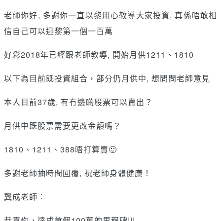
老師你好, 多謝你一直以黎用心教導大家投資, 真係唔敢相
信自己可以迎黎第一個一百萬
好彩2018年已經跟老師教導, 開始月供1211、1810
以下為目前既投資組合，部分仍月供中, 想問問老師意見
本人目前37歲, 有冇邊啲股票可以賣出？
月供中既股票需要更改金額嗎？
1810、1211、388唔打算賣🙂
多謝老師抽時間回覆, 祝老師身體健康！
龔成老師︰
恭喜你，達成首個100萬的里程碑!!!