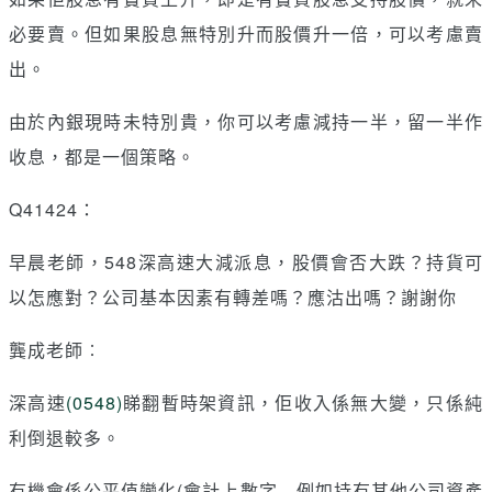
必要賣。但如果股息無特別升而股價升一倍，可以考慮賣
出。
由於內銀現時未特別貴，你可以考慮減持一半，留一半作
收息，都是一個策略。
Q41424：
早晨老師，548深高速大減派息，股價會否大跌？持貨可
以怎應對？公司基本因素有轉差嗎？應沽出嗎？謝謝你
龔成老師︰
深高速
(0548)
睇翻暫時架資訊，佢收入係無大變，只係純
利倒退較多。
有機會係公平值變化(會計上數字﹐例如持有其他公司資產