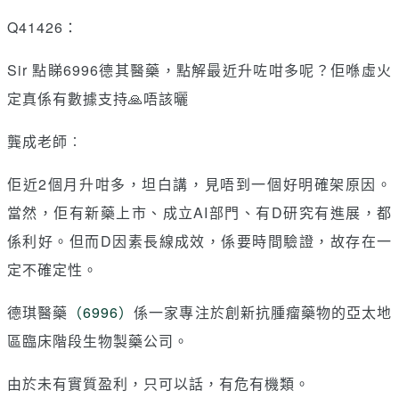
Q41426：
Sir 點睇6996德其醫藥，點解最近升咗咁多呢？佢喺虛火
定真係有數據支持🙏唔該曬
龔成老師︰
佢近2個月升咁多，坦白講，見唔到一個好明確架原因。
當然，佢有新藥上市、成立AI部門、有D研究有進展，都
係利好。但而D因素長線成效，係要時間驗證，故存在一
定不確定性。
德琪醫藥
（6996）
係一家專注於創新抗腫瘤藥物的亞太地
區臨床階段生物製藥公司。
由於未有實質盈利，只可以話，有危有機類。