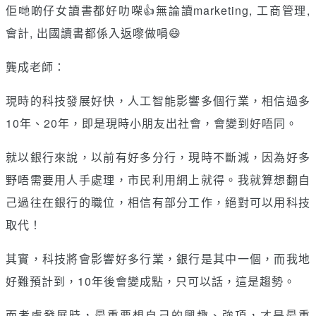
佢哋啲仔女讀書都好叻㗎👍無論讀marketing, 工商管理,
會計, 出國讀書都係入返嚟做喎😄
龔成老師：
現時的科技發展好快，人工智能影響多個行業，相信過多
10年、20年，即是現時小朋友出社會，會變到好唔同。
就以銀行來說，以前有好多分行，現時不斷減，因為好多
野唔需要用人手處理，市民利用網上就得。我就算想翻自
己過往在銀行的職位，相信有部分工作，絕對可以用科技
取代！
其實，科技將會影響好多行業，銀行是其中一個，而我地
好難預計到，10年後會變成點，只可以話，這是趨勢。
而考慮發展時，最重要想自己的興趣、強項，才是最重