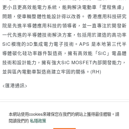
更小且更高效能電力系統，能夠解決電動車「里程焦慮」
問題，使車輛整體性能設計得以改善。 香港應用科技研究
院是先進半導體應用科技的領導者，並一直專注於開發新
一代先進的半導體技術解決方案，包括用於建造的高功率
SiC模塊的3D集成電力電子技術。APS 是本地第三代半
導體碳化硅功率器件製造商，擁有高效能「SiC」電晶體
技術和設計能力，擁有強大SiC MOSFET內部開發能力，
並與區內電動車製造商建立牢固的關係。(RH)
<匯港通訊>
讚好
收藏
分享
本網站使用cookies來確保您在我們的網站上獲得最佳體驗。
請
評論
(0)
閱讀我們的
私隱政策
沒有評論