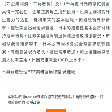
（如企業利潤、工資增長）及1.1千萬億日元的家庭儲蓄
具備一定韌性，企業正將現金用於投資、股票回購和提升
生產力的活動，有利未來的股本回報，仍能緩衝外部衝
擊。儘管美國出現經濟衰退，日本的結構性基本面將能維
持經濟增長，除非美國經濟衰退伴随通縮或滯脹情況，市
場悲觀情緒影響下，日本股市同樣會受全球需求疲軟拖
累，有機會呈現負增長，避險需求增加，加上聯儲局減息
擴大利率差距，日圓或推高至130以上水平。
日興資產管理ETF業務發展總監 黃麗幗
讚好
收藏
分享
本網站使用cookies來確保您在我們的網站上獲得最佳體驗。
請
評論
(0)
閱讀我們的
私隱政策
沒有評論