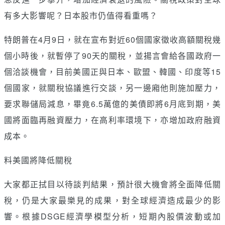
有多大影響呢？日本股市仍值得看重嗎？
特朗普在4月9日，就在宣布對近60個國家徵收高額關稅幾
個小時後，就暫停了90天的關稅，並揚言會給各國政府一
個洽談機會，目前美國正與日本、歐盟、韓國、印度等15
個國家，就關稅協議進行交談，另一邊廂他則施加壓力，
要求聯儲局減息，畢竟6.5萬億的美債即將6月底到期，美
國將面臨再融資壓力，在高利率環境下，亦增加政府融資
成本。
料美國將降低關稅
大家都正拭目以待談判結果，預計很大機會將全面降低關
稅，仍是大家最樂見的成果，對全球經濟造成最少的影
響。根據DSGE經濟學模型分析，短期內股價波動或加