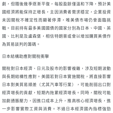
劇，但隨後幾季逐漸平復，每股盈餘僅溫和下降，預計美
國經濟將能保持正增長，主因消費者需求穩定，企業投資
未因關稅不確定性而顯著停滯，唯美債市場仍會面臨挑
戰。目前持有最多美國國債的國家分別為日本、中國、英
國、比利是及盧森堡，相信特朗普或會以增加購買美債作
為貿易談判的籌碼。
日本結構助應對關稅衝擊
關稅對日本經濟、日元及股市的影響複雜，涉及短期波動
與長期結構性應對。美國若對日本實施關稅，將直接影響
日本對美貿易順差（尤其汽車等行業），可能削弱出口對
經濟增長的貢獻，短期內拖累經濟增長。同時，關稅可能
加劇通脹壓力，因進口成本上升，推高核心經濟增長，進
一步影響實際工資與消費。不過日本經濟國內指標強勁