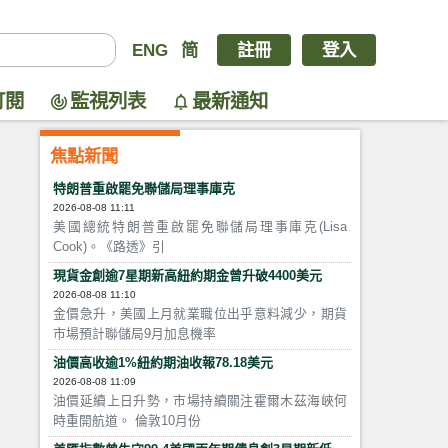
ENG
简
註冊
登入
訂閱
監視列表
最新通知
焦點新聞
特朗普重啟罷免聯儲局理事庫克
2026-08-08 11:11
美國總統特朗普重啟罷免聯儲局理事庫克(Lisa
Cook)。《路透》引
現貨金創逾7星期新高紐約期金曾升破4400美元
2026-08-08 11:10
金價急升，美國上月就業職位出乎意料減少，期貨
市場預計聯儲局9月加息機率
油價高收逾1%紐約期油收報78.18美元
2026-08-08 11:09
油價延續上日升勢，市場持續關注霍爾木茲海峽何
時重開航道。 倫敦10月份