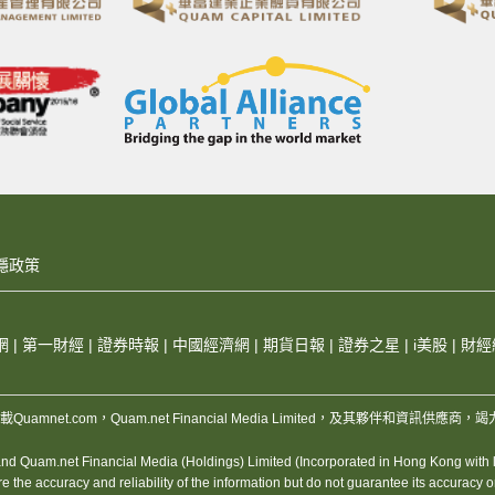
隱政策
網
|
第一財經
|
證券時報
|
中國經濟網
|
期貨日報
|
證券之星
|
i美股
|
財經
，版權所有，不得轉載Quamnet.com，Quam.net Financial Media Limited
 Quam.net Financial Media (Holdings) Limited (Incorporated in Hong Kong with lim
 accuracy and reliability of the information but do not guarantee its accuracy or rel