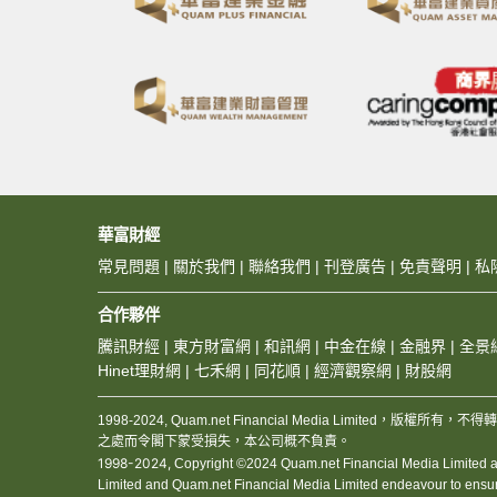
華富財經
常見問題
|
關於我們
|
聯絡我們
|
刊登廣告
|
免責聲明
|
私
合作夥伴
騰訊財經
|
東方財富網
|
和訊網
|
中金在線
|
金融界
|
全景
Hinet理財網
|
七禾網
|
同花順
|
經濟觀察網
|
財股網
1998-2024, Quam.net Financial Media Limited
之處而令閣下蒙受損失，本公司概不負責。
1998-2024,
Copyright ©2024 Quam.net Financial Media Limited and
Limited and Quam.net Financial Media Limited endeavour to ensure the