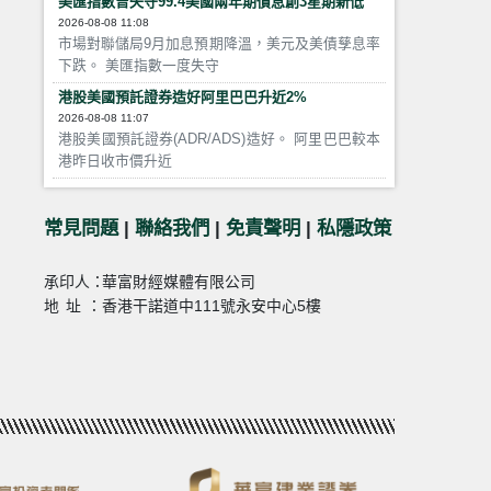
美匯指數曾失守99.4美國兩年期債息創3星期新低
2026-08-08 11:08
市場對聯儲局9月加息預期降溫，美元及美債孳息率
下跌。 美匯指數一度失守
港股美國預託證券造好阿里巴巴升近2%
2026-08-08 11:07
港股美國預託證券(ADR/ADS)造好。 阿里巴巴較本
港昨日收市價升近
常見問題
|
聯絡我們
|
免責聲明
|
私隱政策
承印人：
華富財經媒體有限公司
地址：
香港干諾道中111號永安中心5樓