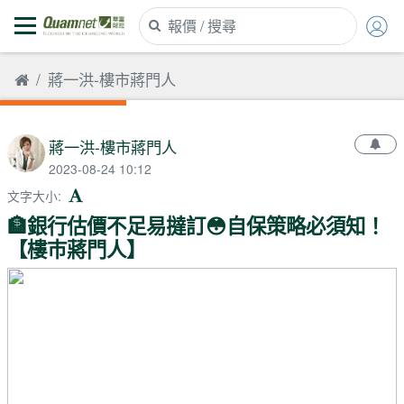
蔣一洪-樓市蔣門人
蔣一洪-樓市蔣門人
2023-08-24 10:12
文字大小
:
🏦銀行估價不足易撻訂😳自保策略必須知！
【樓巿蔣門人】