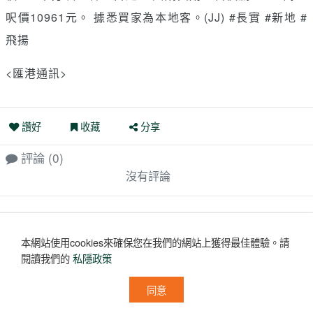
呎價10961元。 據悉買家為本地客。(JJ) #長實 #新地 #
飛揚
<匯港通訊>
讚好
收藏
分享
評論
(0)
沒有評論
本網站使用cookies來確保您在我們的網站上獲得最佳體驗。
請
閱讀我們的
私隱政策
同意