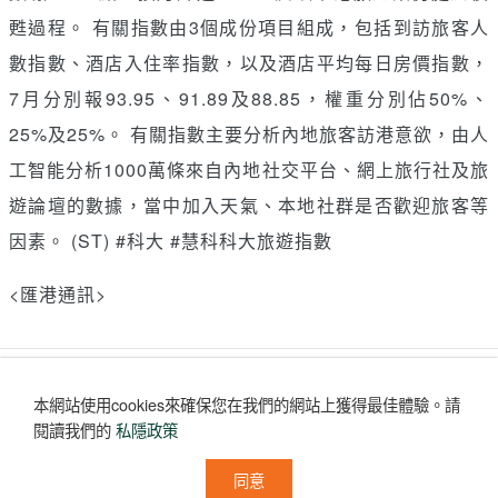
甦過程。 有關指數由3個成份項目組成，包括到訪旅客人
數指數、酒店入住率指數，以及酒店平均每日房價指數，
7月分別報93.95、91.89及88.85，權重分別佔50%、
25%及25%。 有關指數主要分析內地旅客訪港意欲，由人
工智能分析1000萬條來自內地社交平台、網上旅行社及旅
遊論壇的數據，當中加入天氣、本地社群是否歡迎旅客等
因素。 (ST) #科大 #慧科科大旅遊指數
<匯港通訊>
讚好
收藏
分享
本網站使用cookies來確保您在我們的網站上獲得最佳體驗。
請
評論
(0)
閱讀我們的
私隱政策
沒有評論
同意