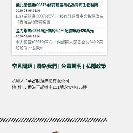
佳兆業健康(00876)修訂建議易名為青海生物製藥
2026-08-06 23:06
佳兆業健康(00876)宣布，經修訂建議中文名稱改為
「青海生物製藥集團
金力集團(03919)折讓約5.1%配股籌約420萬元
2026-08-06 23:04
金力集團(03919)宣布，向認購人配售合共649.2萬
股股份，佔擴大
常見問題
|
聯絡我們
|
免責聲明
|
私隱政策
承印人：
華富財經媒體有限公司
地址：
香港干諾道中111號永安中心5樓