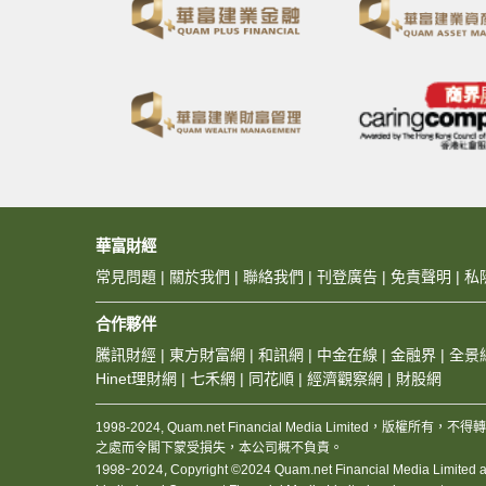
華富財經
常見問題
|
關於我們
|
聯絡我們
|
刊登廣告
|
免責聲明
|
私
合作夥伴
騰訊財經
|
東方財富網
|
和訊網
|
中金在線
|
金融界
|
全景
Hinet理財網
|
七禾網
|
同花順
|
經濟觀察網
|
財股網
1998-2024, Quam.net Financial Media Limited
之處而令閣下蒙受損失，本公司概不負責。
1998-2024,
Copyright ©2024 Quam.net Financial Media Limited and