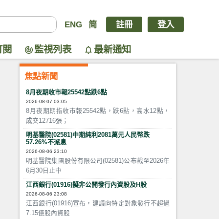
ENG
简
註冊
登入
訂閱
監視列表
最新通知
焦點新聞
8月夜期收市報25542點跌6點
2026-08-07 03:05
8月夜期期指收市報25542點，跌6點，高水12點，
成交12716張；
明基醫院(02581)中期純利2081萬元人民幣跌
57.26%不派息
2026-08-06 23:10
明基醫院集團股份有限公司(02581)公布截至2026年
6月30日止中
江西銀行(01916)擬非公開發行內資股及H股
2026-08-06 23:08
江西銀行(01916)宣布，建議向特定對象發行不超過
7.15億股內資股