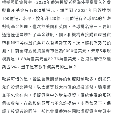
根據證監會數字，2020年香港投資者經海外平臺買入的虛
擬資產基金只有800萬港元，然而到了2021年已經達到
100億港元水平，按年升120倍，而香港有全球6%的加密
對衝基金經理，僅次於美國和英國，全球排名第三。要知
道這僅僅是統計了基金維度，個人和機構直接購買虛擬貨
幣和NFT等虛擬資產并沒有統計在内。按照勝利證券的預
測，目前全球虛擬資產總市值為9000億美元，未來5年規
模將達11.38萬億美元至22.76萬億美元。香港假若依然能
夠占6%，豈不是有數千億美元的生意？
較爲可惜的是，證監會近期頒佈的制度限制較多，例如只
允許投資比特幣、以太幣等較大市值的虛擬貨幣，穩定幣
並不包含在内。虛擬資產中的增益投資，傳統金融的服務
例如收益、存款和借貨等也不允許提供。多重禁區下，保
護了投資者的同時，卻也會讓香港在國際虛擬資產金融中