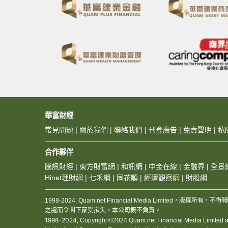
華富財經
常見問題
|
關於我們
|
聯絡我們
|
刊登廣告
|
免責聲明
|
私
合作夥伴
騰訊財經
|
東方財富網
|
和訊網
|
中金在線
|
金融界
|
全景
Hinet理財網
|
七禾網
|
同花順
|
經濟觀察網
|
財股網
1998-2024, Quam.net Financial Media Limited
之處而令閣下蒙受損失，本公司概不負責。
1998-2024,
Copyright ©2024 Quam.net Financial Media Limited and