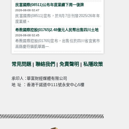
民富國際(08511)公布年度業績下周一復牌
2026-08-08 02:47
民富國際(08511)宣布，於8月7日刊發2025/26年年
度業績。
希教國際控股(01765)2.48億元人民幣出售四川土地
2026-08-08 02:45
希教國際控股(01765)宣布，出售位於四川省宜賓市
高縣慶符鎮凱華路一
常見問題
|
聯絡我們
|
免責聲明
|
私隱政策
承印人：
華富財經媒體有限公司
地址：
香港干諾道中111號永安中心5樓