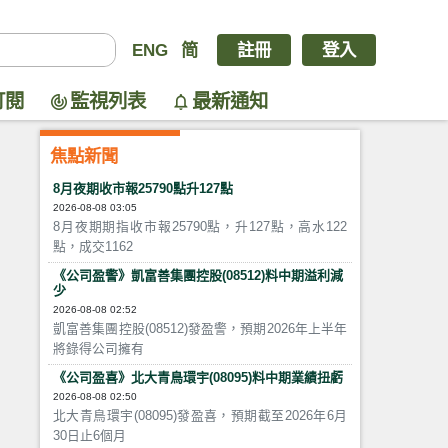
ENG
简
註冊
登入
訂閱
監視列表
最新通知
焦點新聞
8月夜期收市報25790點升127點
2026-08-08 03:05
8月夜期期指收市報25790點，升127點，高水122
點，成交1162
《公司盈警》凱富善集團控股(08512)料中期溢利減
少
2026-08-08 02:52
凱富善集團控股(08512)發盈警，預期2026年上半年
將錄得公司擁有
《公司盈喜》北大青鳥環宇(08095)料中期業績扭虧
2026-08-08 02:50
北大青鳥環宇(08095)發盈喜，預期截至2026年6月
30日止6個月