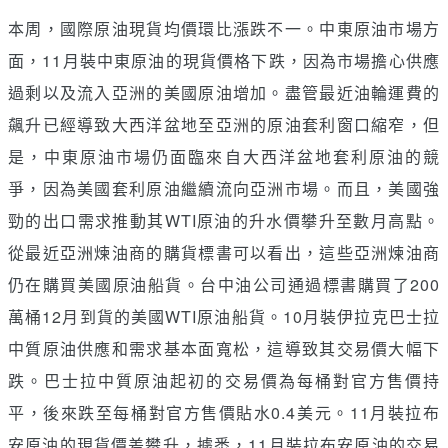
本周，國際原油現貨均價環比漲跌不一。中東原油市場方
面，11月裝中東原油的現貨價格下跌，因為市場擔心供應
過剩以及流入亞洲的美國原油增加。盡管最近油輪運費的
飆升已經導致大西洋盆地至亞洲的原油套利窗口縮窄，但
是，中東原油市場仍面臨來自大西洋盆地套利原油的競
爭，因為美國套利原油繼續流向亞洲市場。而且，美國強
勁的出口需求推動其WTI原油的升水價攀升至數月高點。
從最近亞洲煉油商的購貨標書可以看出，這些亞洲煉油商
仍在購買美國原油船貨。台中油公司通過標書購買了200
萬桶12月到貨的美國WTI原油船貨。10月裝伊拉克巴士拉
中質原油供應和需求基本面寬松，這導致其交易價大幅下
跌。巴士拉中質原油起初的交易價為每桶對官方售價持
平，後來跌至每桶對官方售價貼水0.4美元。11月裝拉布
安原油的現貨價差攀升，據悉，11月裝拉布安原油的交易