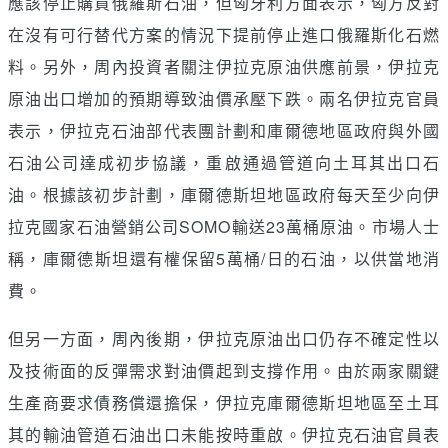
應該停止購買俄羅斯石油，但匈牙利方面表示，匈方反對
在沒有可行替代方案的情況下提前停止進口俄羅斯化石燃
料。另外，周內投資者關注伊拉克原油供應前景，伊拉克
原油出口增加的預期導致油價承壓下跌。兩名伊拉克官員
表示，伊拉克石油部代表團計劃和庫爾德地區政府與外國
石油公司達成初步協議，重啟通過管道向土耳其出口石
油。根據該初步計劃，庫爾德斯坦地區政府每天至少向伊
拉克國家石油營銷公司SOMO輸送23萬桶原油。市場人士
稱，庫爾德斯坦還有權保留5萬桶/日的石油，以供當地消
費。
但另一方面，周內後期，伊拉克原油出口仍存不確定性以
及技術面的反彈需求對油價起到支撐作用。由於兩家關鍵
生產商要求債務償還擔保，伊拉克庫爾德斯坦地區至土耳
其的輸油管道石油出口未能按時重啟。伊拉克石油官員表