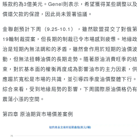
賬款約為3億美元。Genel則表示，希望獲得某些調整以及
償還欠款的保證，因此尚未簽署協議。
金聯創預計下周（9.25-10.1），雖然歐盟提交了對俄第
19輪制裁提案，但長期的制裁已令市場感到疲憊。地緣政
治是短期內無法調和的矛盾，雖然會作用於短期的油價波
動，但無法扭轉油價的長期走勢。隨著原油消費旺季的結
束，對於基本面的權衡再度成為影響油市的主力因素，供
應趨於寬松是市場的共識，並引導四季度油價整體下行。
綜合來看，受到地緣局勢的影響，下周國際原油價格仍有
震蕩小漲的空間。
第四章 原油期貨市場價差案例