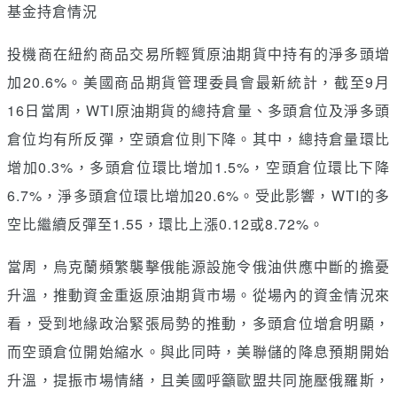
基金持倉情況
投機商在紐約商品交易所輕質原油期貨中持有的淨多頭增
加20.6%。美國商品期貨管理委員會最新統計，截至9月
16日當周，WTI原油期貨的總持倉量、多頭倉位及淨多頭
倉位均有所反彈，空頭倉位則下降。其中，總持倉量環比
增加0.3%，多頭倉位環比增加1.5%，空頭倉位環比下降
6.7%，淨多頭倉位環比增加20.6%。受此影響，WTI的多
空比繼續反彈至1.55，環比上漲0.12或8.72%。
當周，烏克蘭頻繁襲擊俄能源設施令俄油供應中斷的擔憂
升溫，推動資金重返原油期貨市場。從場內的資金情況來
看，受到地緣政治緊張局勢的推動，多頭倉位增倉明顯，
而空頭倉位開始縮水。與此同時，美聯儲的降息預期開始
升溫，提振市場情緒，且美國呼籲歐盟共同施壓俄羅斯，