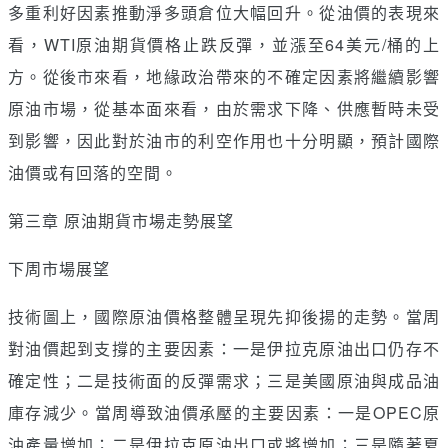
多重利好因素推動淨多頭倉位大幅回升。從油價的表現來
看，WTI原油期貨價格止跌反彈，並漲至64美元/桶的上
方。從後市來看，地緣政治帶來的不確定因素將繼續影響
原油市場，從基本面來看，由於需求下降、供應暫時未受
到影響，因此對於油市的利空作用也十分明顯，預計國際
油價或有回落的空間。
第三章 原油期貨市場走勢展望
下周市場展望
技術圖上，國際原油價格整體呈現先抑後揚的走勢。當周
對油價起到支撐的主要因素：一是伊拉克原油出口仍存不
確定性；二是技術面的反彈需求；三是美國原油與成品油
庫存減少。當周導致油價承壓的主要因素：一是OPEC原
油產量增加；二是伊拉克原油出口或將增加；三是隨著夏