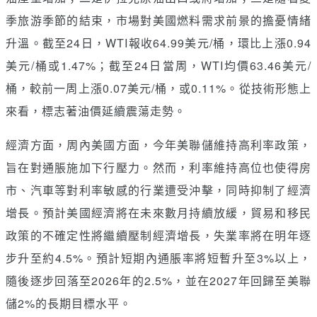
季旅游季節的結束，市場對美國燃料需求前景的擔憂情緒
升溫。截至24日，WTI報收64.99美元/桶，環比上漲0.94
美元/桶或1.47%；截至24日當周，WTI均價63.46美元/
桶，較前一周上漲0.07美元/桶，或0.11%。從技術形態上
來看，標志著油價延續震蕩走勢。
經濟方面，周內美國方面，今年美聯儲維持高利率政策，
旨在對通脹施加下行壓力。然而，利率維持高位也使得房
市、汽車等對利率敏感的行業遭受沖擊，同時抑制了經濟
增長。預計美國經濟將在未來數月持續放緩，貿易和移民
政策的不確定性將繼續壓制經濟增長，失業率將在明年逐
步升至約4.5%。預計短期內通脹率將短暫升至3%以上，
隨後逐步回落至2026年的2.5%，並在2027年回歸至美聯
儲2%的長期目標水平。