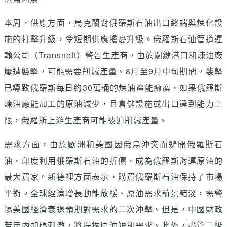
本周，供應方面，烏克蘭對俄羅斯石油出口終端與煉化設
施的打擊升級，令短期供應擔憂升級。俄羅斯石油管道運
輸公司（Transneft）警告生產商，由於關鍵港口和煉油廠
屢遭襲擊，可能需要削減產量。8月至9月中旬期間，襲擊
已導致俄羅斯每日約30萬桶的煉油產能癱瘓，如果俄羅斯
煉油廠能加工的原油減少，且倉儲設施或出口達到能力上
限，俄羅斯上游生產商可能被迫削減產量。
需求方面，由於歐洲和美國因俄烏沖突而避開俄羅斯石
油，印度利用俄羅斯石油的折價，成為俄羅斯海運原油的
最大買家。新德裡方面表示，購買俄羅斯石油保持了市場
平衡。全球經濟增長動能放緩、原油需求前景黯淡，需警
惕美國經濟衰退預期對需求的二次沖擊。但是，中國財政
若年內加碼刺激，將提振原油短期需求。此外，盡管二級