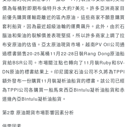
價為每桶對即期布倫特升水大約7美元。許多亞洲商家目
前優先購買運輸距離近的區內原油，這些商家不願意購買
套利船貨，因為最近超級油輪的運費飆升。此外，由於石
腦油和柴油的裂解價差表現堅挺，所以許多商家上調了拉
布安原油的估值。亞太原油現貨市場，越南PV Oil公司通
過標書銷售20-25萬桶11月22-28日裝Rang Dong原油船
貨給BSR公司。市場關注點也轉向了11月裝Ruby和SV-
DN原油的標書結果上。印尼國家石油公司不久將為TPPI
額外發布一份購買11月裝凝析油船貨的標書。該公司已經
為TPPI公司各購買一船馬來西亞Bintulu凝析油船貨和赤
道幾內亞Bintulu凝析油船貨。
第2章 原油期貨市場影響因素分析
供需因素