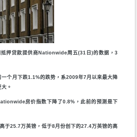
据英国抵押贷款提供商Nationwide周五(31日)的数据，3
一个月下跌1.1%的跌势，系2009年7月以来最大降
更大。
tionwide房价指数下降了0.8%，此前的预测是下
于25.7万英镑，低于8月份创下的27.4万英镑的高