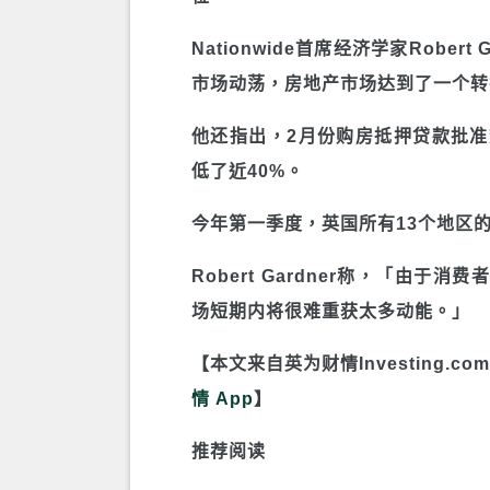
Nationwide首席经济学家Robe
市场动荡，房地产市场达到了一个转
他还指出，2月份购房抵押贷款批准数
低了近40%。
今年第一季度，英国所有13个地区
Robert Gardner称，「由
场短期内将很难重获太多动能。」
【本文来自英为财情Investing.
情 App
】
推荐阅读