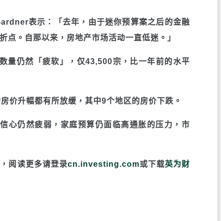
rt Gardner表示：「去年，由于迷你预算案之后的金融
折点。自那以来，房地产市场活动一直低迷。」
量仍然「疲软」，仅43,500宗，比一年前的水平
的房价升幅都有所放缓，其中9个地区的房价下跌。
于消费者信心仍然疲弱，家庭预算仍面临高通胀的压力，市
com，阅读更多请登录
cn.investing.com
或下载
英为财