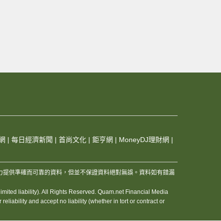
網
|
每日經濟新聞
|
首尚文化
|
鉅亨網
|
MoneyDJ理財網
|
，及其夥伴和資訊供應商，竭力提供準確而可靠的資料，但並不保證資料絕對無誤。資料如有錯漏
ited liability). All Rights Reserved. Quam.net Financial Media
iability and accept no liability (whether in tort or contract or