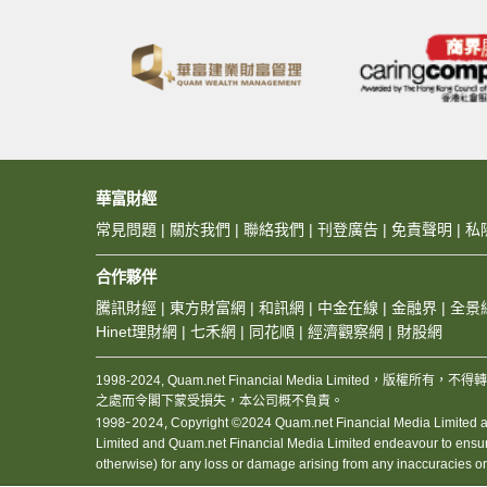
華富財經
常見問題
|
關於我們
|
聯絡我們
|
刊登廣告
|
免責聲明
|
私
合作夥伴
騰訊財經
|
東方財富網
|
和訊網
|
中金在線
|
金融界
|
全景
Hinet理財網
|
七禾網
|
同花順
|
經濟觀察網
|
財股網
1998-2024, Quam.net Financial Media Limited
之處而令閣下蒙受損失，本公司概不負責。
1998-2024,
Copyright ©2024 Quam.net Financial Media Limited and
Limited and Quam.net Financial Media Limited endeavour to ensure the
otherwise) for any loss or damage arising from any inaccuracies o