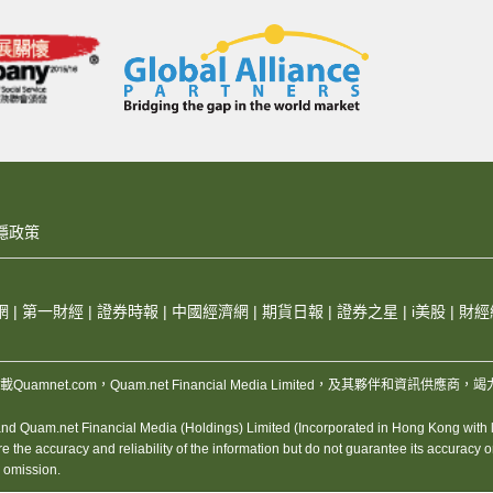
隱政策
網
|
第一財經
|
證券時報
|
中國經濟網
|
期貨日報
|
證券之星
|
i美股
|
財經
，版權所有，不得轉載Quamnet.com，Quam.net Financial Media Limited
 Quam.net Financial Media (Holdings) Limited (Incorporated in Hong Kong with lim
 accuracy and reliability of the information but do not guarantee its accuracy or rel
r omission.