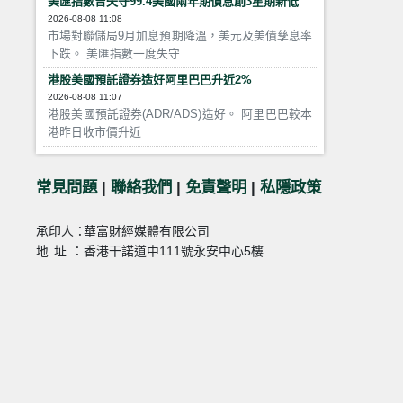
美匯指數曾失守99.4美國兩年期債息創3星期新低
2026-08-08 11:08
市場對聯儲局9月加息預期降溫，美元及美債孳息率
下跌。 美匯指數一度失守
港股美國預託證券造好阿里巴巴升近2%
2026-08-08 11:07
港股美國預託證券(ADR/ADS)造好。 阿里巴巴較本
港昨日收市價升近
常見問題
|
聯絡我們
|
免責聲明
|
私隱政策
承印人：
華富財經媒體有限公司
地址：
香港干諾道中111號永安中心5樓