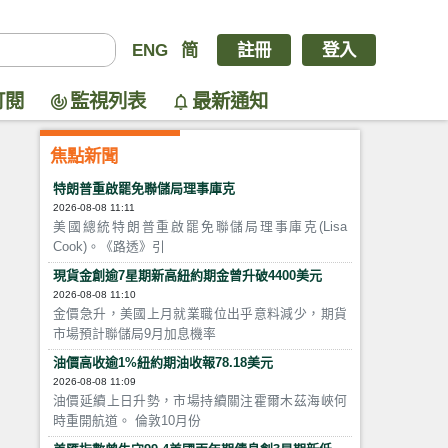
ENG
简
註冊
登入
訂閱
監視列表
最新通知
焦點新聞
特朗普重啟罷免聯儲局理事庫克
2026-08-08 11:11
美國總統特朗普重啟罷免聯儲局理事庫克(Lisa
Cook)。《路透》引
現貨金創逾7星期新高紐約期金曾升破4400美元
2026-08-08 11:10
金價急升，美國上月就業職位出乎意料減少，期貨
市場預計聯儲局9月加息機率
油價高收逾1%紐約期油收報78.18美元
2026-08-08 11:09
油價延續上日升勢，市場持續關注霍爾木茲海峽何
時重開航道。 倫敦10月份