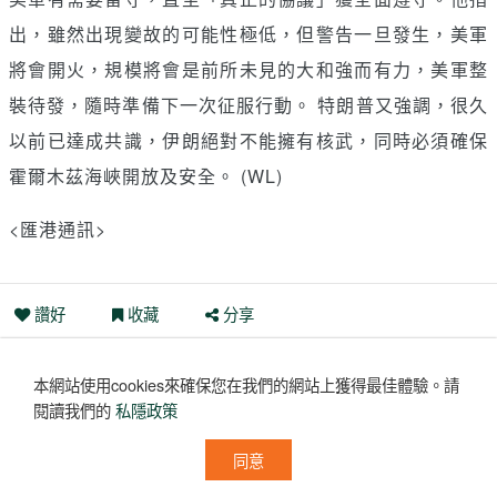
出，雖然出現變故的可能性極低，但警告一旦發生，美軍
將會開火，規模將會是前所未見的大和強而有力，美軍整
裝待發，隨時準備下一次征服行動。 特朗普又強調，很久
以前已達成共識，伊朗絕對不能擁有核武，同時必須確保
霍爾木茲海峽開放及安全。 (WL)
<匯港通訊>
讚好
收藏
分享
評論
(0)
本網站使用cookies來確保您在我們的網站上獲得最佳體驗。
請
沒有評論
閱讀我們的
私隱政策
同意