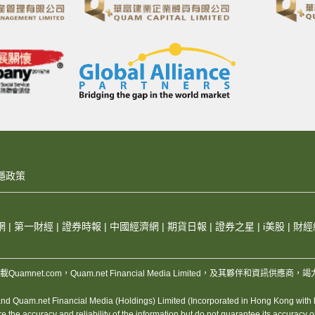
隱政策
網
|
第一財經
|
證券時報
|
中國經濟網
|
期貨日報
|
證券之星
|
i美股
|
財經
，版權所有，不得轉載Quamnet.com，Quam.net Financial Media Limited
 Quam.net Financial Media (Holdings) Limited (Incorporated in Hong Kong with lim
 accuracy and reliability of the information but do not guarantee its accuracy or rel