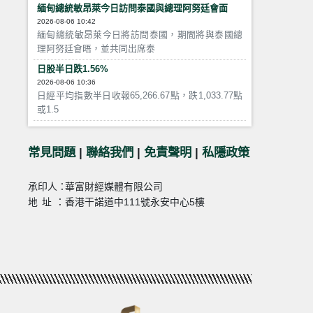
緬甸總統敏昂萊今日訪問泰國與總理阿努廷會面
2026-08-06 10:42
緬甸總統敏昂萊今日將訪問泰國，期間將與泰國總
理阿努廷會晤，並共同出席泰
日股半日跌1.56%
2026-08-06 10:36
日經平均指數半日收報65,266.67點，跌1,033.77點
或1.5
常見問題
|
聯絡我們
|
免責聲明
|
私隱政策
承印人：
華富財經媒體有限公司
地址：
香港干諾道中111號永安中心5樓