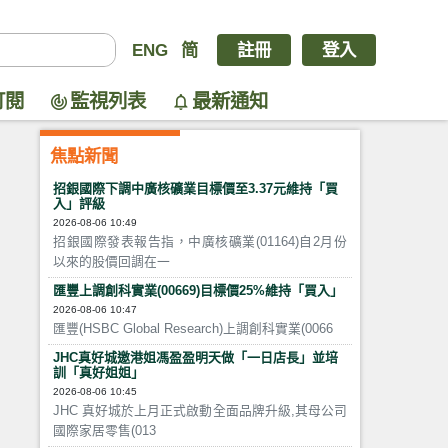
ENG
简
註冊
登入
訂閱
監視列表
最新通知
焦點新聞
招銀國際下調中廣核礦業目標價至3.37元維持「買
入」評級
2026-08-06 10:49
招銀國際發表報告指，中廣核礦業(01164)自2月份
以來的股價回調在一
匯豐上調創科實業(00669)目標價25%維持「買入」
2026-08-06 10:47
匯豐(HSBC Global Research)上調創科實業(0066
JHC真好城邀港姐馮盈盈明天做「一日店長」並培
訓「真好姐姐」
2026-08-06 10:45
JHC 真好城於上月正式啟動全面品牌升級,其母公司
國際家居零售(013