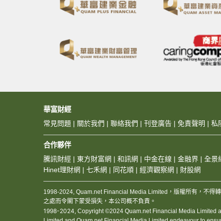
華富財經
常見問題
|
關於我們
|
聯絡我們
|
刊登廣告
|
免責聲明
|
私
合作夥伴
騰訊財經
|
東方財富網
|
和訊網
|
中金在線
|
金融界
|
全景
Hinet理財網
|
七禾網
|
同花順
|
經濟觀察網
|
財股網
1998-2024, Quam.net Financial Media Limited
之處而令閣下蒙受損失，本公司概不負責。
1998-2024,
Copyright ©2024 Quam.net Financial Media Limited and
Limited and Quam.net Financial Media Limited endeavour to ensure the