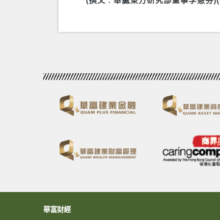
(撰文 : 華贏東方研究部董事李慧芬
華富財經