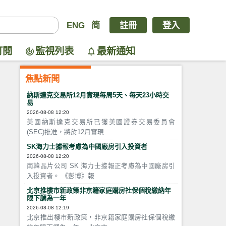
ENG
简
註冊
登入
訂閱
監視列表
最新通知
焦點新聞
納斯達克交易所12月實現每周5天、每天23小時交
易
2026-08-08 12:20
美國納斯達克交易所已獲美國證券交易委員會
(SEC)批准，將於12月實現
SK海力士據報考慮為中國廠房引入投資者
2026-08-08 12:20
南韓晶片公司 SK 海力士據報正考慮為中國廠房引
入投資者。 《彭博》報
北京推樓市新政策非京籍家庭購房社保個稅繳納年
限下調為一年
2026-08-08 12:19
北京推出樓市新政策，非京籍家庭購房社保個稅繳