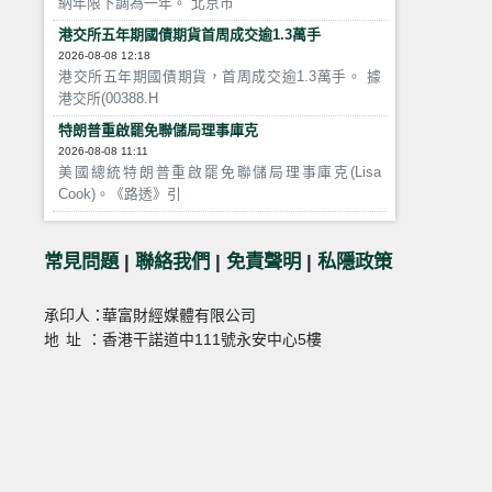
納年限下調為一年。 北京市
港交所五年期國債期貨首周成交逾1.3萬手
2026-08-08 12:18
港交所五年期國債期貨，首周成交逾1.3萬手。 據
港交所(00388.H
特朗普重啟罷免聯儲局理事庫克
2026-08-08 11:11
美國總統特朗普重啟罷免聯儲局理事庫克(Lisa
Cook)。《路透》引
常見問題
|
聯絡我們
|
免責聲明
|
私隱政策
承印人：
華富財經媒體有限公司
地址：
香港干諾道中111號永安中心5樓