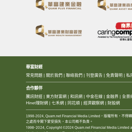
華富財經
常見問題
|
關於我們
|
聯絡我們
|
刊登廣告
|
免責聲明
|
私
合作夥伴
騰訊財經
|
東方財富網
|
和訊網
|
中金在線
|
金融界
|
全景
Hinet理財網
|
七禾網
|
同花順
|
經濟觀察網
|
財股網
1998-2024, Quam.net Financial Media Limited
之處而令閣下蒙受損失，本公司概不負責。
1998-2024,
Copyright ©2024 Quam.net Financial Media Limited and