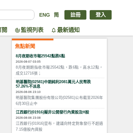
ENG
简
註冊
登入
訂閱
監視列表
最新通知
焦點新聞
8月夜期收市報25542點跌6點
2026-08-07 03:05
8月夜期期指收市報25542點，跌6點，高水12點，
成交12716張；
明基醫院(02581)中期純利2081萬元人民幣跌
57.26%不派息
2026-08-06 23:10
明基醫院集團股份有限公司(02581)公布截至2026年
6月30日止中
江西銀行(01916)擬非公開發行內資股及H股
2026-08-06 23:08
江西銀行(01916)宣布，建議向特定對象發行不超過
7.15億股內資股