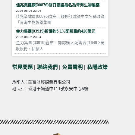
佳兆業健康(00876)修訂建議易名為青海生物製藥
2026-08-06 23:06
佳兆業健康(00876)宣布，經修訂建議中文名稱改為
「青海生物製藥集團
金力集團(03919)折讓約5.1%配股籌約420萬元
2026-08-06 23:04
金力集團(03919)宣布，向認購人配售合共649.2萬
股股份，佔擴大
常見問題
|
聯絡我們
|
免責聲明
|
私隱政策
承印人：
華富財經媒體有限公司
地址：
香港干諾道中111號永安中心5樓