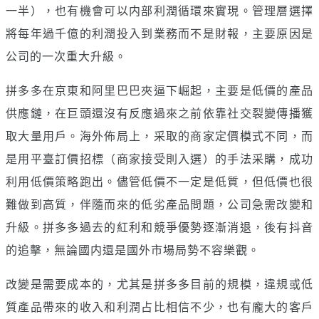
一半），也有機會可以内部利潤循環來實現。管理層選擇
將每年過千億的利潤投入到業務而不是財報，主要原因是
公司的一次重大升級。
拼多多在京東和阿里巴巴夾逼下崛起，主要是低價的產品
供應鏈，在巨頭還沒有反應過來之前依靠社交裂變傳播獲
取大量用戶。海外佈局上，采取的商家定價模式不同，而
是用平臺訂價招標（商家接受則入選）的手法采購，成功
利用低價策略跑出。儘管低價不一定是低質，但低價也很
難做到高質，伴隨而來的低劣產品問題，公司急需改變和
升級。拼多多過去的紅利和競爭優勢逐漸消退，後有抖音
的追擊，無論國内還是國外市場局勢不容樂觀。
改變是需要成本的，尤其是拼多多目前的規模，違規或低
質產品帶來的收入和利潤占比相信不少，也有龐大的客戶