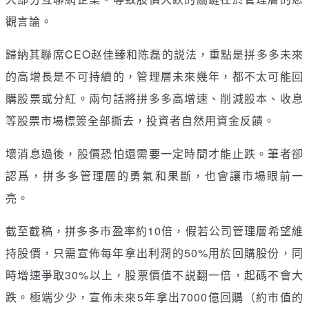
觀言論。
歸納其聯席CEO赵佳臻和陈磊的説法，重點是拼多多未來
的高增長是不可持續的，管理層未來幾年，都不太可能回
購股票或分紅。兩句話將拼多多高增速、削減股本、收息
等股票市場標簽全部撕去，投資者自然用資金反饋。
壞消息過後，股價恐怕還需要一定時間才能止跌。筆者卻
認爲，拼多多管理層的勇氣和果斷，也會讓市場眼前一
亮。
截至截稿，拼多多市盈率約10倍，假若公司管理層希望維
持股價，只需宣佈每年拿出利潤的50%用於回購股份，同
時增速爭取30%以上，股票價值不説翻一倍，起碼不會大
跌。極端少少，宣佈未來5年拿出7000億回購（約市值的