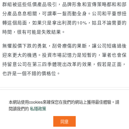
群組被這些低價產品吸引，品牌形象和宣傳策略都和和部
分產品息息相關，可謂牽一髮而動全身。公司和平臺想扭
轉這個局面，如果只是拿出利潤的10%，姑且不論需要的
時間，很有可能是失敗結果。
無懼股價下跌的勇氣，刮骨療傷的果斷，讓公司短痛過後
迎來更大的機遇。投資市場記憶力是短暫的，筆者也會保
持留意公司在第三四季體現出改革的效果，假若是正面，
也許是一個不錯的價格位。
讚好
收藏
分享
本網站使用cookies來確保您在我們的網站上獲得最佳體驗。
請
評論
(0)
閱讀我們的
私隱政策
沒有評論
同意