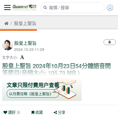
股皇上聖旨
股皇上聖旨
2024-10-23 11:29
文字大小
:
股皇上聖旨 2024年10月23日54分鐘語音問
答節目(音頻大小: 105.79 MB )
文章只限付費用户查看
以月費任睇
《
股皇上聖旨
》
讚好
收藏
分享
2