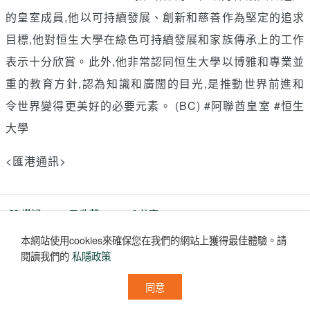
的皇室成員,他以可持續發展、創新和慈善作為堅定的追求
目標,他對恒生大學在綠色可持續發展和家族傳承上的工作
表示十分欣賞。此外,他非常認同恒生大學以博雅和專業並
重的教育方針,認為知識和廣闊的目光,是推動世界前進和
令世界變得更美好的必要元素。 (BC) #阿聯酋皇室 #恒生
大學
<匯港通訊>
讚好
收藏
分享
本網站使用cookies來確保您在我們的網站上獲得最佳體驗。
請
評論
(0)
閱讀我們的
私隱政策
沒有評論
同意