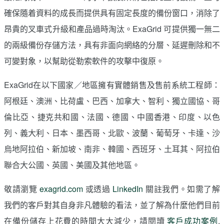
確保隨着資料的成長而提供具有固定長度的備份窗口，消除了
昂貴的叉車式升級和產品過時淘汰。ExaGrid 可提供獨一無二
的兩級備份存儲方法，具有非面向網絡的分層、延遲刪除和不
可變對象，以幫助從勒索軟件的攻擊中復原。
ExaGrid在以下國家／地區擁有實體銷售及售前系統工程師：
阿根廷、澳洲、比荷盧、巴西、加拿大、智利、獨立國協、哥
倫比亞、捷克共和國、法國、德國、中國香港、印度、以色
列、義大利、日本、墨西哥、北歐、波蘭、葡萄牙、卡達、沙
烏地阿拉伯、新加坡、南非、韓國、西班牙、土耳其、阿拉伯
聯合大公國、英國、美國及其他地區。
敬請瀏覽
exagrid.com
或透過
LinkedIn
關註我們。如需了解
我們的客戶對其自身非凡體驗的看法，並了解為什麼他們目前
在備份儲存上花費的時間大大減少，請閱讀
客戶成功案例
.