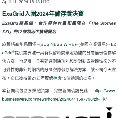
April 11, 2024 18:13 UTC
ExaGrid入圍2024年儲存獎決賽
ExaGrid產品線、合作夥伴計畫和團隊在「The Storries
XXI」的12個類別中獲得提名
麻薩諸塞州馬爾堡--(
BUSINESS WIRE
)--(美國商業資訊)--
Ex
®
aGrid
提供業界唯一具有保留時間鎖定功能的分層備份儲存解
決方案，也是唯一具有延遲刪除功能和針對勒索軟體恢復的不
可變性的非針對網路的分層空隙儲存解決方案。該公司今天宣
布，它已獲得第21
屆年度
儲存獎
12個類別的提名。
本新聞稿包含多媒體資訊。完整新聞稿請見此：
https://www.
businesswire.com/news/home/20240411587796/zh-HK/