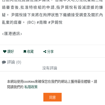
過審查後,批准特檢組的申請,指尹錫悅有毀滅證據的嫌
疑。 尹錫悅接下來將在拘押狀態下繼續接受調查及關於內
亂案的庭審。 (BC) #南韓 #尹錫悅
<匯港通訊>
讚好
收藏
分享
評論
(0)
沒有評論
本網站使用cookies來確保您在我們的網站上獲得最佳體驗。
請
閱讀我們的
私隱政策
同意