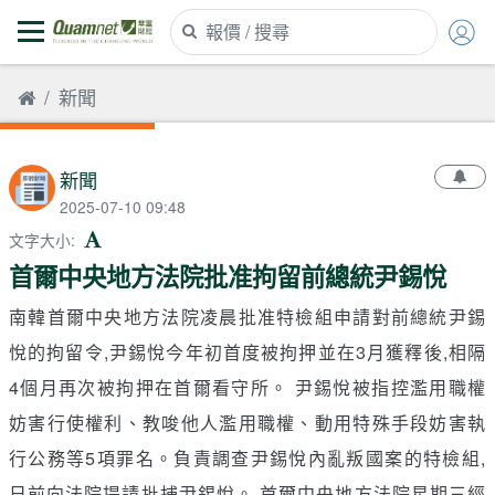
新聞
新聞
2025-07-10 09:48
文字大小
:
首爾中央地方法院批准拘留前總統尹錫悅
南韓首爾中央地方法院凌晨批准特檢組申請對前總統尹錫
悅的拘留令,尹錫悅今年初首度被拘押並在3月獲釋後,相隔
4個月再次被拘押在首爾看守所。 尹錫悅被指控濫用職權
妨害行使權利、教唆他人濫用職權、動用特殊手段妨害執
行公務等5項罪名。負責調查尹錫悅內亂叛國案的特檢組,
日前向法院提請批捕尹錫悅。 首爾中央地方法院星期三經