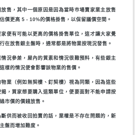
錢放售，其中一個原因是因為當時巿場賣家業主放售
價更高 5 - 10%的價格掛售，以保留議價空間。
賣家便有可能以更高的價格掛售單位，這才讓大家覺
行在放售銀主盤時，通常都是將物業按現況發售。
業情況參差，屋內的質素和情況很難預料，有些銀主
這樣的情況便會影響該物業的售價。
的物業（例如無契樓、釘契樓）視為同類，因為這些
按揭，買家想要購入這類單位，便要面對不能申請按
過市價的價錢放售。
為斷供而被收回拍賣的話，業權是不存在問題的，新
主盤而增加難度。