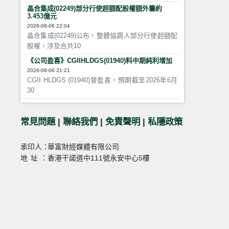
晶合集成(02249)部分行使超額配股權額外籌約
3.453億元
2026-08-06 22:04
晶合集成(02249)公布，整體協調人部分行使超額配
股權，涉及合共10
《公司盈喜》CGIIHLDGS(01940)料中期純利增加
2026-08-06 21:21
CGII HLDGS (01940)發盈喜，預期截至2026年6月
30
常見問題
|
聯絡我們
|
免責聲明
|
私隱政策
承印人：
華富財經媒體有限公司
地址：
香港干諾道中111號永安中心5樓