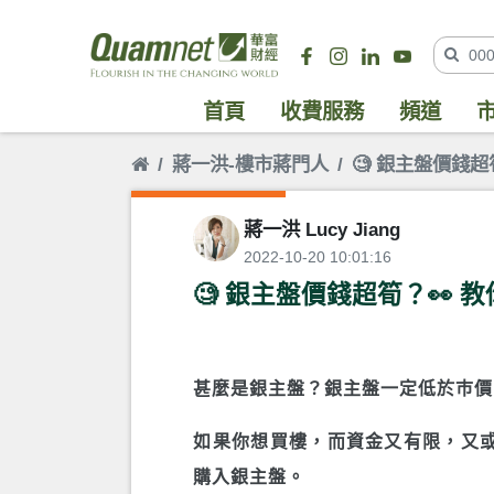
首頁
收費服務
頻道
蔣一洪-樓市蔣門人
🧐 銀主盤價錢
蔣一洪 Lucy Jiang
2022-10-20 10:01:16
🧐 銀主盤價錢超筍？👀
甚麼是銀主盤？銀主盤一定低於巿價
​​如果你想買樓，而資金又有限，
購入銀主盤。