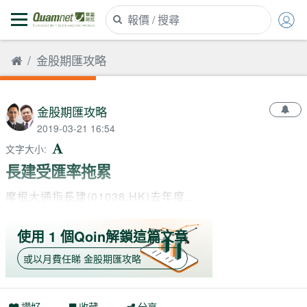
金股期匯攻略
金股期匯攻略
2019-03-21 16:54
文字大小
:
長建受匯率拖累
摩根大通指長建(01038.HK)去年度...
使用 1 個Qoin解鎖這篇文章
或以月費任睇
金股期匯攻略
讚好
收藏
分享