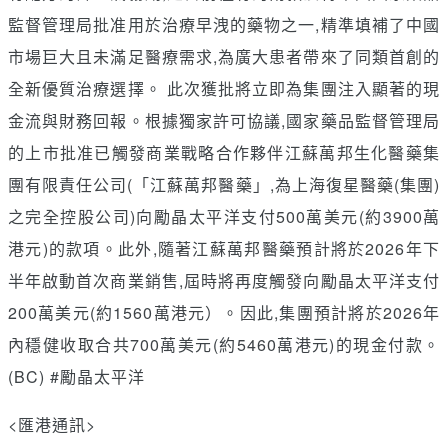
監督管理局批准用於治療早洩的藥物之一,精準填補了中國
市場巨大且未滿足醫療需求,為廣大患者帶來了同類首創的
全新優質治療選擇。 此次獲批將立即為集團注入顯著的現
金流與財務回報。根據獨家許可協議,國家藥品監督管理局
的上市批准已觸發商業戰略合作夥伴江蘇萬邦生化醫藥集
團有限責任公司(「江蘇萬邦醫藥」,為上海復星醫藥(集團)
之完全控股公司)向勵晶太平洋支付500萬美元(約3900萬
港元)的款項。此外,隨著江蘇萬邦醫藥預計將於2026年下
半年啟動首次商業銷售,屆時將再度觸發向勵晶太平洋支付
200萬美元(約1560萬港元）。因此,集團預計將於2026年
內穩健收取合共700萬美元(約5460萬港元)的現金付款。
(BC) #勵晶太平洋
<匯港通訊>