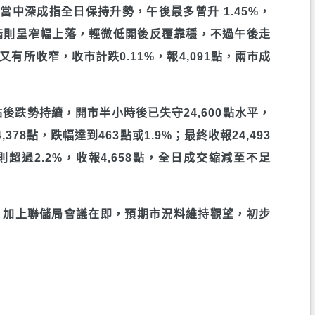
中深成指全日保持升勢，午後最多曾升 1.45%，
；上綜指則呈窄幅上落，輕微低開後反覆靠穩，不過午後走
又有所收窄，收市計跌0.11%，報4,091點，兩市成
後跌勢持續，開市半小時後已失守24,600點水平，
78點，跌幅達到463點或1.9%；最終收報24,493
則超過2.2%，收報4,658點，全日成交縮減至不足
，加上聯儲局會議在即，預期市況料維持觀望，初步