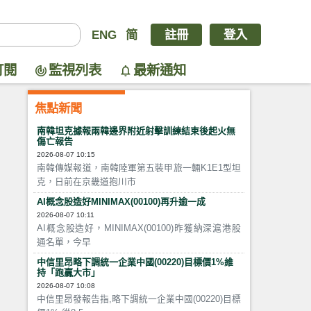
ENG
简
註冊
登入
訂閱
監視列表
最新通知
焦點新聞
南韓坦克據報兩韓邊界附近射擊訓練結束後起火無
傷亡報告
2026-08-07 10:15
南韓傳媒報道，南韓陸軍第五裝甲旅一輛K1E1型坦
克，日前在京畿道抱川市
AI概念股造好MINIMAX(00100)再升逾一成
2026-08-07 10:11
AI概念股造好，MINIMAX(00100)昨獲納深滬港股
通名單，今早
中信里昂略下調統一企業中國(00220)目標價1%維
持「跑贏大市」
2026-08-07 10:08
中信里昂發報告指,略下調統一企業中國(00220)目標