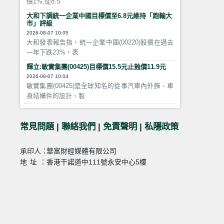
價1%,從8.5
大和下調統一企業中國目標價至6.8元維持「跑輸大
市」評級
2026-08-07 10:05
大和發表報告指，統一企業中國(00220)股價在過去
一年下跌23%，表
輝立:敏實集團(00425)目標價15.5元止蝕價11.9元
2026-08-07 10:04
敏實集團(00425)是全球知名的從事汽車內外飾、車
身結構件的設計、製
常見問題
|
聯絡我們
|
免責聲明
|
私隱政策
承印人：
華富財經媒體有限公司
地址：
香港干諾道中111號永安中心5樓