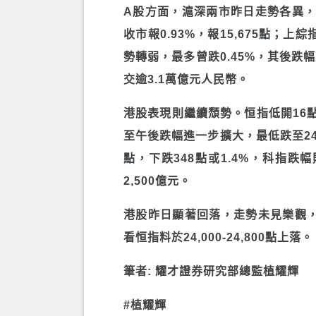
A股方面，滬深兩市昨日走勢各異，當
收市報0.93%，報15,675點
勢轉弱，最多曾跌0.45%，其後跌幅
交逾3.1萬億元人民幣。
港股表現則繼續頹勢。恒指低開16點
至午後跌幅進一步擴大，最低跌至24,3
點，下跌348點或1.4%，科指跌幅
2,500億元。
港股昨日顯著回落，走勢未見樂觀
看恒指料於24,000-24,800點上落。
筆者: 耀才證券研究部總監植耀輝
#植耀輝