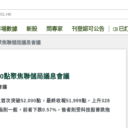
市場數據
新股
問專家
刊登認可公告
已
點聚焦聯儲局議息會議
000點聚焦聯儲局議息會議
會議
突破52,000點，最終收報51,999點，上升328
納指則一般，前者下跌0.57%，後者則受科技股普跌拖