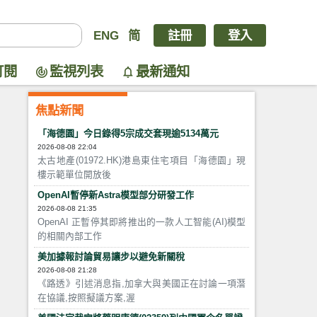
ENG
简
註冊
登入
訂閱
監視列表
最新通知
焦點新聞
「海德園」今日錄得5宗成交套現逾5134萬元
2026-08-08 22:04
太古地產(01972.HK)港島東住宅項目「海德園」現
樓示範單位開放後
OpenAI暫停新Astra模型部分研發工作
2026-08-08 21:35
OpenAI 正暫停其即將推出的一款人工智能(AI)模型
的相關內部工作
美加據報討論貿易讓步以避免新關稅
2026-08-08 21:28
《路透》引述消息指,加拿大與美國正在討論一項潛
在協議,按照擬議方案,渥