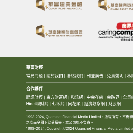
華富財經
常見問題
|
關於我們
|
聯絡我們
|
刊登廣告
|
免責聲明
|
私
合作夥伴
騰訊財經
|
東方財富網
|
和訊網
|
中金在線
|
金融界
|
全景
Hinet理財網
|
七禾網
|
同花順
|
經濟觀察網
|
財股網
1998-2024, Quam.net Financial Media Limited
之處而令閣下蒙受損失，本公司概不負責。
1998-2024,
Copyright ©2024 Quam.net Financial Media Limited and