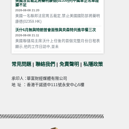
美國法官裁定將藥明康德(02359)列中國軍企名單證
據不足
2026-08-08 21:20
美國一名聯邦法官周五裁定,禁止美國國防部將藥明
康德(02359.HK)
沃什6月無與特朗普會面惟與貝森特共進早餐三次
2026-08-08 21:11
美國聯儲局主席沃什上任後的首個完整月份日程表
顯示,他的工作日誌中,並未
常見問題
|
聯絡我們
|
免責聲明
|
私隱政策
承印人：
華富財經媒體有限公司
地址：
香港干諾道中111號永安中心5樓