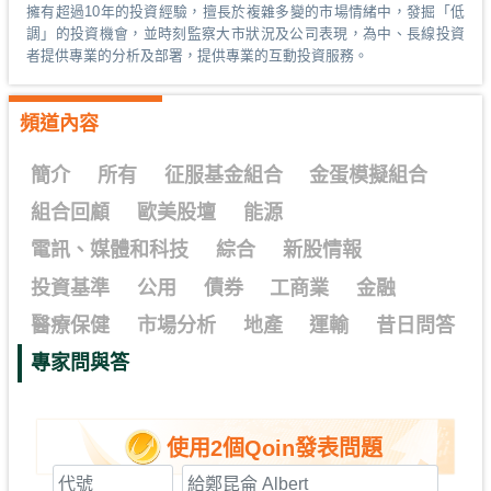
擁有超過10年的投資經驗，擅長於複雜多變的市場情緒中，發掘「低
調」的投資機會，並時刻監察大市狀況及公司表現，為中、長線投資
者提供專業的分析及部署，提供專業的互動投資服務。
頻道內容
簡介
所有
征服基金組合
金蛋模擬組合
組合回顧
歐美股壇
能源
電訊、媒體和科技
綜合
新股情報
投資基準
公用
債券
工商業
金融
醫療保健
市場分析
地產
運輸
昔日問答
專家問與答
使用2個Qoin發表問題