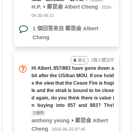
H.P.
鄭昆侖 Albert Cheng
2026-
06-30 06:21
1 個回答來自 鄭昆侖 Albert
Cheng
2個人關注中
關注
Hi Albert, 857/883 have gone down a
bit after the US/Iran MOU. If one hold
s the view that the Cease Fire is fragi
le and the strait is bound to be close
d again, do you think there is value i
n buying into 857 and 883? Thx!
已關閉
anthony yeung
鄭昆侖 Albert
Cheng
2026-06-25 07:45