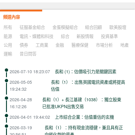
頻道內容
所有
征服基金組合
金蛋模擬組合
組合回顧
歐美股壇
能源
電訊、媒體和科技
綜合
新股情報
投資基準
公用
債券
工商業
金融
醫療保健
市場分析
地產
運輸
昔日問答
2026-07-10 18:23:07
長和 (1)：估價吸引力是關鍵因素
2026-05-05
長和（1）：出售英國電訊資產或將提高
19:24:32
估值
2026-04-28
長和（1）+ 長江基建（1038）：獨立股東
16:12:26
已批准UKPN出售交易
2026-04-01 19:44:02
上市綜合企業：估值重估的玄機
2026-03-19
長和（1）：持有現金流穩健，兼且具有正
20:56:51
向催化劑的資產