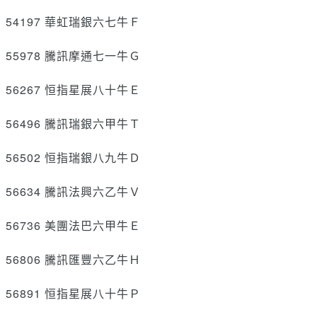
54197 華虹瑞銀六七牛Ｆ
55978 騰訊摩通七一牛Ｇ
56267 恒指星展八十牛Ｅ
56496 騰訊瑞銀六甲牛Ｔ
56502 恒指瑞銀八九牛Ｄ
56634 騰訊法興六乙牛Ｖ
56736 美團法巴六甲牛Ｅ
56806 騰訊匯豐六乙牛Ｈ
56891 恒指星展八十牛Ｐ